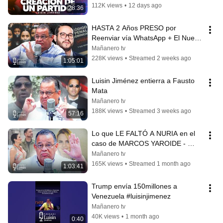
COMPLACIENTE - Luisin
112K views
•
12 days ago
28:36
HASTA 2 Años PRESO por 
Reenviar vía WhatsApp + El Nuevo 
Código Penal - Luisin Jiménez 
Mañanero tv
PODCAST
228K views
•
Streamed 2 weeks ago
1:05:01
Luisin Jiménez entierra a Fausto 
Mata
Mañanero tv
188K views
•
Streamed 3 weeks ago
57:16
Lo que LE FALTÓ A NURIA en el 
caso de MARCOS YAROIDE - 
Mensaja a María Corinas - Luisin 
Mañanero tv
Jiménez
165K views
•
Streamed 1 month ago
1:03:41
Trump envía 150millones a 
Venezuela #luisinjimenez
Mañanero tv
40K views
•
1 month ago
0:40