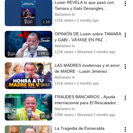
Luisin REVELA lo que pasó con 
Tamara y Gabi Desangles 
#luisinjimenez
Mañanero tv
155K views
•
2 months ago
1:10
OPINIÓN DE Luisin sobre TAMARA 
y GABI - VÁYASE EN PAZ 
SENADOR - Luisin Jiménez
Mañanero tv
122K views
•
Streamed 2 months ago
1:06:11
LAS MADRES modernas y el amor 
de MADRE - Luisin Jiménez
Mañanero tv
141K views
•
2 months ago
34:12
FRAUDES BANCARIOS - Ayuda 
internacional para El Rescatador y 
Africano con mi Barrio - Luisin 
Mañanero tv
Jimenez
159K views
•
Streamed 2 months ago
56:11
La Tragedia de Esmeralda 