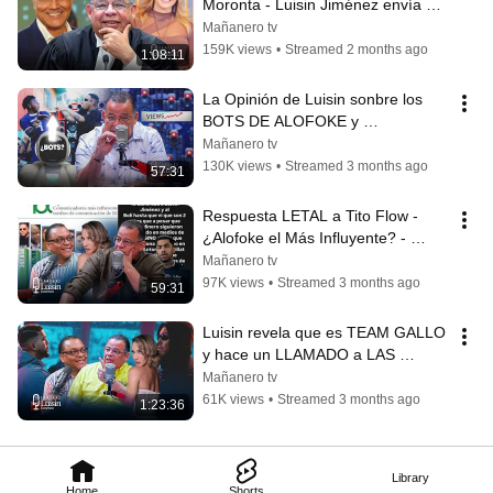
Moronta - Luisin Jiménez envía 
mensaje a Tania Baéz
Mañanero tv
159K views
•
Streamed 2 months ago
1:08:11
La Opinión de Luisin sonbre los 
BOTS DE ALOFOKE y 
IshowSPEED
Mañanero tv
130K views
•
Streamed 3 months ago
57:31
Respuesta LETAL a Tito Flow - 
¿Alofoke el Más Influyente? - 
Luisin Jiménez en Vivo | 30 de 
Mañanero tv
Abril
97K views
•
Streamed 3 months ago
59:31
Luisin revela que es TEAM GALLO 
y hace un LLAMADO a LAS 
PELEAS DE INFLUENCERS | en 
Mañanero tv
Vivo 23 de Abril
61K views
•
Streamed 3 months ago
1:23:36
Library
Home
Shorts