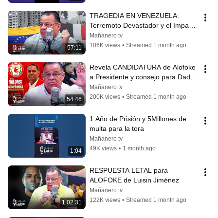
TRAGEDIA EN VENEZUELA: 
Terremoto Devastador y el Impacto 
Político Actual | Luisín Jiménez 
Mañanero tv
Podcast
106K views
•
Streamed 1 month ago
57:11
Revela CANDIDATURA de Alofoke 
a Presidente y consejo para Daddy 
Yankee - Luisin Jiménez
Mañanero tv
200K views
•
Streamed 1 month ago
54:46
1 Año de Prisión y 5Millones de 
multa para la tora
Mañanero tv
49K views
•
1 month ago
1:04
RESPUESTA LETAL para 
ALOFOKE de Luisin Jiménez
Mañanero tv
122K views
•
Streamed 1 month ago
1:02:31