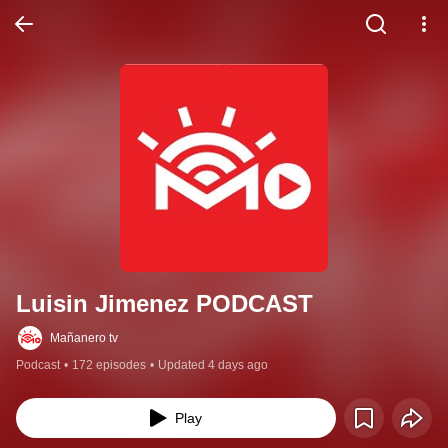
Luisin Jimenez PODCAST
Mañanero tv
Podcast
•
172 episodes
•
Updated 4 days ago
Play