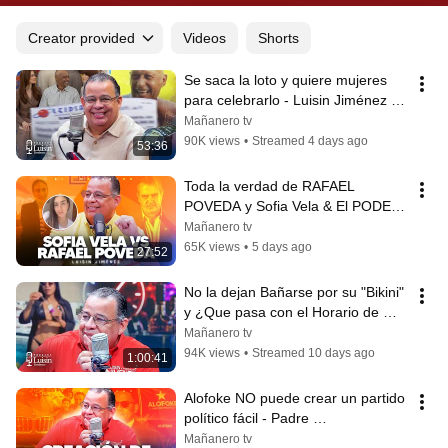
Creator provided
Videos
Shorts
Se saca la loto y quiere mujeres 
para celebrarlo - Luisin Jiménez en 
Vivo | 05 de Agosto
Mañanero tv
90K views
•
Streamed 4 days ago
53:36
Toda la verdad de RAFAEL 
POVEDA y Sofia Vela & El PODER 
de las PROPINAS | Luisín Jiménez
Mañanero tv
65K views
•
5 days ago
27:52
No la dejan Bañarse por su "Bikini" 
y ¿Que pasa con el Horario de 
Bebidas? - Luisin Jiménez en Vivo
Mañanero tv
94K views
•
Streamed 10 days ago
1:00:41
Alofoke NO puede crear un partido 
político fácil - Padre 
RESPONSABLE vs. 
Mañanero tv