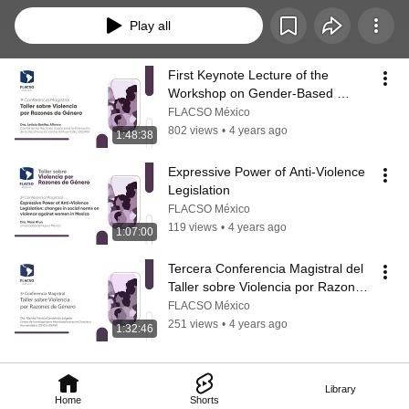
Play all
First Keynote Lecture of the 
Workshop on Gender-Based 
Violence at Flacso Mexico
FLACSO México
802 views
•
4 years ago
1:48:38
Expressive Power of Anti-Violence 
Legislation
FLACSO México
119 views
•
4 years ago
1:07:00
Tercera Conferencia Magistral del 
Taller sobre Violencia por Razones 
de Género en la Flacso México
FLACSO México
251 views
•
4 years ago
1:32:46
Library
Home
Shorts