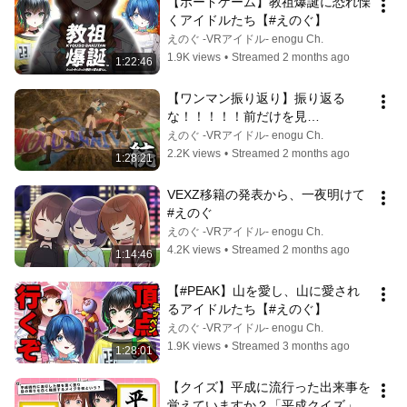
【ボードゲーム】教祖爆誕に恐れ慄
くアイドルたち【#えのぐ】
えのぐ -VRアイドル- enogu Ch.
1.9K views
•
Streamed 2 months ago
1:22:46
【ワンマン振り返り】振り返る
な！！！！！前だけを見
ろ！！！！！！【#えのぐワンマン
えのぐ -VRアイドル- enogu Ch.
決戦前夜 #えのぐ】
2.2K views
•
Streamed 2 months ago
1:28:21
VEXZ移籍の発表から、一夜明けて 
#えのぐ
えのぐ -VRアイドル- enogu Ch.
4.2K views
•
Streamed 2 months ago
1:14:46
【#PEAK】山を愛し、山に愛され
るアイドルたち【#えのぐ】
えのぐ -VRアイドル- enogu Ch.
1.9K views
•
Streamed 3 months ago
1:28:01
【クイズ】平成に流行った出来事を
覚えていますか？「平成クイズ」に