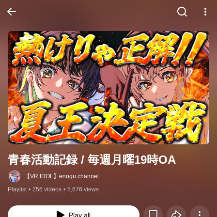
青春活動記録 / 毎週月曜19時OA
【VR IDOL】enogu channel
Playlist
•
256 videos
•
5,676 views
Play all