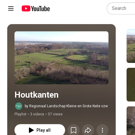
Play all
Houtkanten
by Regionaal Landschap Kleine en Grote Nete vzw
Playlist
•
3 videos
•
57 views
Play all