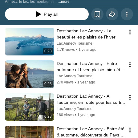
Annecy, le lac, les montagnes…
...more
Play all
Destination Lac Annecy - La 
beauté et les plaisirs de l'hiver
Lac Annecy Tourisme
1.7K views
•
1 year ago
0:23
Destination Lac Annecy - Entre 
automne et hiver, plaisirs bien-être 
& gastronomie
Lac Annecy Tourisme
270 views
•
1 year ago
0:23
Destination Lac Annecy - A 
l'automne, en route pour les sorties 
VTT
Lac Annecy Tourisme
160 views
•
1 year ago
0:23
Destination Lac Annecy - Entre été 
& automne, découverte du Pays 