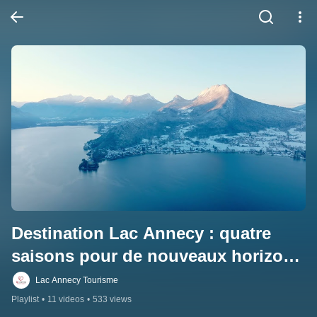
Destination Lac Annecy : quatre 
saisons pour de nouveaux horizons 
🌱☀️🍂❄
Lac Annecy Tourisme
Playlist
•
11 videos
•
533 views