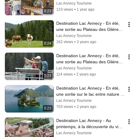
d'Alby
Lac Annecy Tourisme
123 views
•
1 year ago
0:23
Destination Lac Annecy - En été, 
une sortie au Plateau des Glières 
entre nature et randonnée
Lac Annecy Tourisme
162 views
•
2 years ago
0:24
Destination Lac Annecy - En été, 
une sortie au Plateau des Glières 
entre nature et histoire
Lac Annecy Tourisme
114 views
•
2 years ago
0:23
Destination Lac Annecy - En été, 
une sortie sur le lac entre nature et 
patrimoine
Lac Annecy Tourisme
703 views
•
2 years ago
0:23
Destination Lac Annecy - Au 
printemps, à la découverte du vieil 
Annecy
Lac Annecy Tourisme