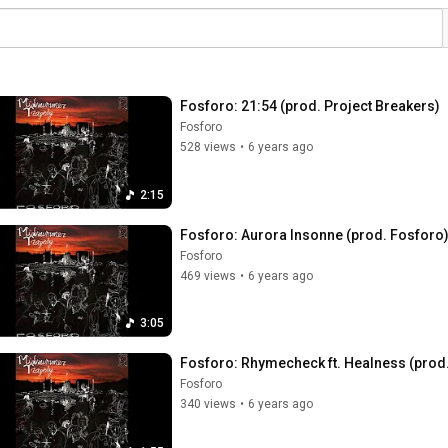
Fosforo: 21:54 (prod. Project Breakers)
Fosforo
528 views
•
6 years ago
2:15
Fosforo: Aurora Insonne (prod. Fosforo
Fosforo
469 views
•
6 years ago
3:05
Fosforo: Rhymecheck ft. Healness (prod
Fosforo
340 views
•
6 years ago