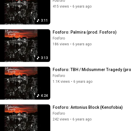
Fosforo
415 views
•
6 years ago
3:11
Fosforo: Palmira (prod. Fosforo)
Fosforo
186 views
•
6 years ago
3:13
Fosforo: TBH / Midsummer Tragedy (pro
Fosforo
1.1K views
•
6 years ago
4:24
Fosforo: Antonius Block (Kenofobia)
Fosforo
242 views
•
6 years ago