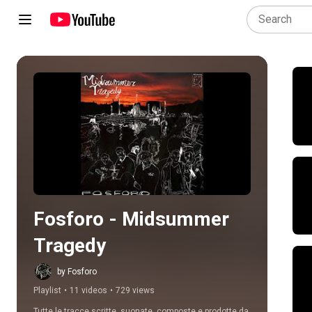
Play all
Fosforo - Midsummer 
Tragedy
by Fosforo
Playlist
•
11 videos
•
729 views
Tutte le tracce scritte, suonate, composte e prodotte da 