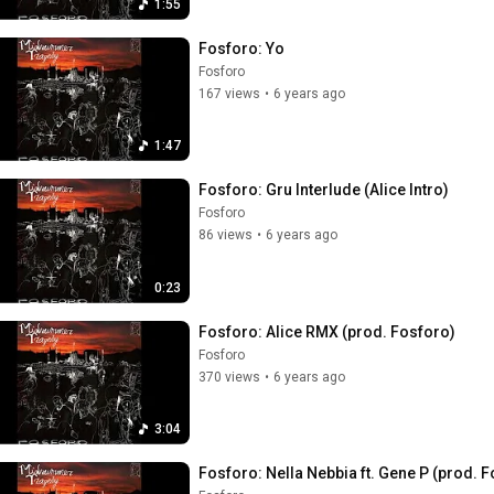
1:55
Fosforo: Yo
Fosforo
167 views
•
6 years ago
1:47
Fosforo: Gru Interlude (Alice Intro)
Fosforo
86 views
•
6 years ago
0:23
Fosforo: Alice RMX (prod. Fosforo)
Fosforo
370 views
•
6 years ago
3:04
Fosforo: Nella Nebbia ft. Gene P (prod. 