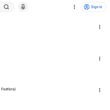
Sign in
)
. Fosforo)