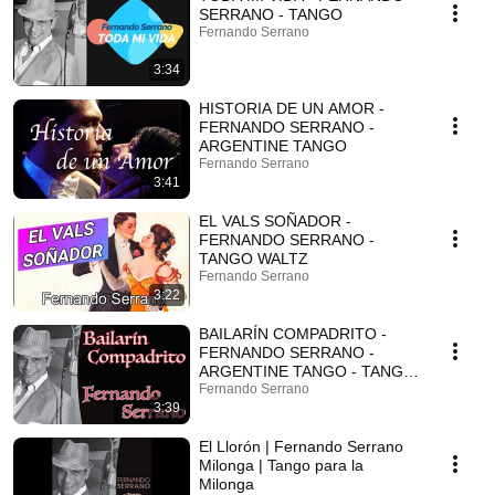
SERRANO - TANGO
Fernando Serrano
3:34
HISTORIA DE UN AMOR -
FERNANDO SERRANO -
ARGENTINE TANGO
Fernando Serrano
3:41
EL VALS SOÑADOR -
FERNANDO SERRANO -
TANGO WALTZ
Fernando Serrano
3:22
BAILARÍN COMPADRITO -
FERNANDO SERRANO -
ARGENTINE TANGO - TANGO
DANCE
Fernando Serrano
3:39
El Llorón | Fernando Serrano
Milonga | Tango para la
Milonga