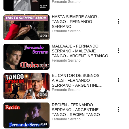
Fernando Serrano
3:37
HASTA SIEMPRE AMOR -
TANGO - FERNANDO
SERRANO
Fernando Serrano
4:20
MALEVAJE - FERNANDO
SERRANO - MALEVAJE
TANGO - ARGENTINE TANGO
Fernando Serrano
3:48
EL CANTOR DE BUENOS
AIRES - FERNANDO
SERRANO - ARGENTINE
TANGO
Fernando Serrano
3:08
RECIÉN - FERNANDO
SERRANO - ARGENTINE
TANGO - RECIEN TANGO
DANCE
Fernando Serrano
3:30