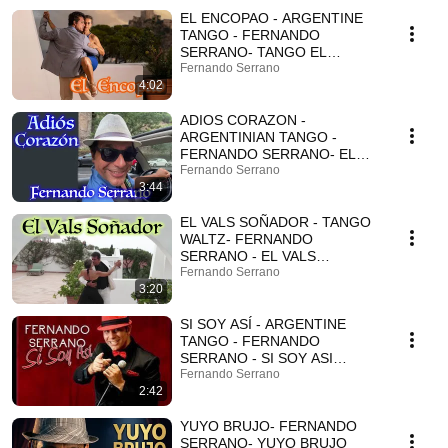
EL ENCOPAO - ARGENTINE
TANGO - FERNANDO
SERRANO- TANGO EL
ENCOPADO
Fernando Serrano
4:02
ADIOS CORAZON -
ARGENTINIAN TANGO -
FERNANDO SERRANO- EL
TANGO QUE FALTABA
Fernando Serrano
3:44
EL VALS SOÑADOR - TANGO
WALTZ- FERNANDO
SERRANO - EL VALS
SONADOR
Fernando Serrano
3:20
SI SOY ASÍ - ARGENTINE
TANGO - FERNANDO
SERRANO - SI SOY ASI
TANGO
Fernando Serrano
2:42
YUYO BRUJO- FERNANDO
SERRANO- YUYO BRUJO