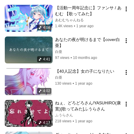
【活動一周年記念に】ファンサ / あ
むむ 【歌ってみた】
あむむちゃんねる
1.4K views
•
1 year ago
4:08
あなたの夜が明けるまで【cover白
亜】
白亜
97 views
•
10 months ago
4:41
【40人記念】女の子になりたい
白亜
130 views
•
1 year ago
4:02
ねぇ、どろどろさん/YASUHIRO(康
寛)[歌ってみた]ふうらさん
ふうらさん
218 views
•
1 year ago
4:17