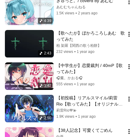
ぎゅっと。/ coverd by あむむ
あむむちゃんねる
1.5K views
•
2 years ago
4:39
【歌へたが】ぼかろころしあむ　歌
ってみた
柏 架羅【関西の歌う柏餅】
232 views
•
1 year ago
2:43
【中学生が】恋愛裁判 / 40mP【歌
ってみた】
🎧薰。かおる🎧
555 views
•
1 year ago
3:42
【初投稿】リアルスマイル/莉雷
Rio【歌ってみた】【オリジナル
MV】【誕生日記念】
莉雷Rio💙💫
1.9K views
•
1 year ago
2:50
【38人記念】可愛くてごめん
白亜