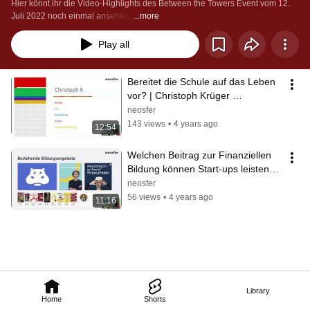
Hier könnt ihr die Video-Highlights des Between the Towers Event vom 12. 
Juli 2022 noch einmal ansehen. 
...more
Play all
Bereitet die Schule auf das Leben 
vor? | Christoph Krüger 
(Schulgelaber.de)
neosfer
143 views
•
4 years ago
12:54
Welchen Beitrag zur Finanziellen 
Bildung können Start-ups leisten? | 
Sophie Thurner (Beatvest)
neosfer
56 views
•
4 years ago
11:16
Library
Home
Shorts