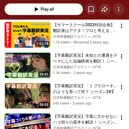
Play all
【サマースクール2023特別企画】
翻訳者はアナタ！プロと考える、み
んなで字幕翻訳実況
日本映像翻訳アカデミー JVTA
1.1K views
•
Streamed 2 years ago
1:01:18
【字幕翻訳実況】未知との遭遇をテ
ーマにした短編映画を翻訳！ シー
ズン2#1
日本映像翻訳アカデミー JVTA
1.3K views
•
3 years ago
29:41
【字幕翻訳実況】「トブラローネ」
のような形って何？ シーズン2#2
日本映像翻訳アカデミー JVTA
643 views
•
3 years ago
26:05
【字幕翻訳実況】字幕に欠かせない
ハコ切りの基本を解説！ シーズン
2#3
日本映像翻訳アカデミー JVTA