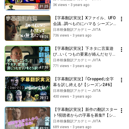
3K views
•
3 years ago
31:25
【字幕翻訳実況】Xファイル、UFO
会議…調べものにハマる シーズン
2#4
日本映像翻訳アカデミー JVTA
736 views
•
3 years ago
18:26
【字幕翻訳実況】下ネタに言葉遊
び…いくつもの要素が絡んだセリフ
を訳す シーズン2#5
日本映像翻訳アカデミー JVTA
771 views
•
3 years ago
47:36
【字幕翻訳実況】｢Cropped｣全字
幕を訳し終える!【シーズン2#6】
日本映像翻訳アカデミー JVTA
430 views
•
3 years ago
29:12
【字幕翻訳実況】新作の翻訳スター
ト!視聴者からの字幕を募集!!【シー
ズン3#1】
日本映像翻訳アカデミー JVTA
689 views
•
3 years ago
41:11