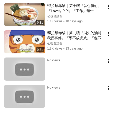
🐱拉麵赤貓｜第十碗『以心傳心』
『Lovely PiPi』『工作』預告
公視台語台
1.1K views
•
10 days ago
0:31
🐱拉麵赤貓｜第九碗『消失的油封
秋鰹事件』『學不成虎威』『也不是
什麼祕密』預告
公視台語台
1.3K views
•
13 days ago
0:31
No views
No views