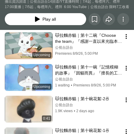
播出資訊頻道｜公視台語台14頻道/YT直播時間｜7/4起，每禮拜六、禮拜 
17:00重播｜7/5起，每禮拜六、禮拜  6:00 YouTube｜公視台語台 限時7工收看
Play all
🐱拉麵赤貓｜第十二碗『Choose 
the team』『感謝一直以來光臨本
店』『恭喜』🍜 #限時觀看
公視台語台
Premieres 8/9/26, 5:00 PM
Upcoming
🐱拉麵赤貓｜第十一碗『記憶模糊
的故事』『因貓而異』『擅長的工
作』🍜 #限時觀看
公視台語台
1 waiting
•
Premieres 8/9/26, 5:00 PM
Upcoming
🐱拉麵赤貓｜第十碗花絮-2🍜
公視台語台
1.9K views
•
2 days ago
0:41
🐱拉麵赤貓｜第十碗花絮-1🍜