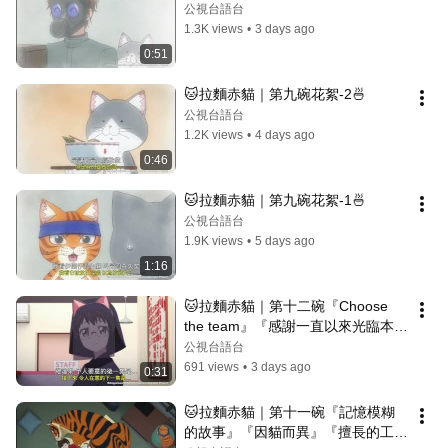
公視台語台
1.3K views
•
3 days ago
0:51
🐱拉麵赤貓｜第九碗花絮-2🍜
公視台語台
1.2K views
•
4 days ago
0:46
🐱拉麵赤貓｜第九碗花絮-1🍜
公視台語台
1.9K views
•
5 days ago
1:16
🐱拉麵赤貓｜第十二碗『Choose 
the team』『感謝一直以來光臨本
店』『恭喜』預告
公視台語台
691 views
•
3 days ago
0:31
🐱拉麵赤貓｜第十一碗『記憶模糊
的故事』『因貓而異』『擅長的工