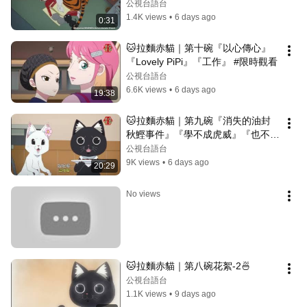
作』預告
公視台語台
1.4K views
•
6 days ago
0:31
🐱拉麵赤貓｜第十碗『以心傳心』
『Lovely PiPi』『工作』 #限時觀看
公視台語台
6.6K views
•
6 days ago
19:38
🐱拉麵赤貓｜第九碗『消失的油封
秋鰹事件』『學不成虎威』『也不是
什麼祕密』 #限時觀看
公視台語台
9K views
•
6 days ago
20:29
No views
🐱拉麵赤貓｜第八碗花絮-2🍜
公視台語台
1.1K views
•
9 days ago