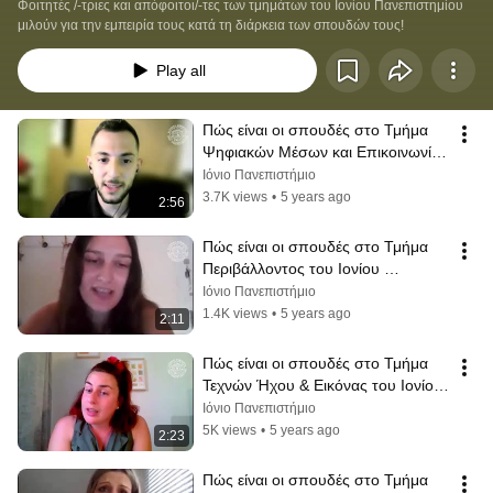
Φοιτητές /-τριες και απόφοιτοι/-τες των τμημάτων του Ιονίου Πανεπιστημίου 
μιλούν για την εμπειρία τους κατά τη διάρκεια των σπουδών τους!
Play all
Πώς είναι οι σπουδές στο Τμήμα 
Ψηφιακών Μέσων και Επικοινωνίας 
του Ιονίου Πανεπιστημίου;
Ιόνιο Πανεπιστήμιο
3.7K views
•
5 years ago
2:56
Πώς είναι οι σπουδές στο Τμήμα 
Περιβάλλοντος του Ιονίου 
Πανεπιστημίου;
Ιόνιο Πανεπιστήμιο
1.4K views
•
5 years ago
2:11
Πώς είναι οι σπουδές στο Τμήμα 
Τεχνών Ήχου & Εικόνας του Ιονίου 
Πανεπιστημίου;
Ιόνιο Πανεπιστήμιο
5K views
•
5 years ago
2:23
Πώς είναι οι σπουδές στο Τμήμα 