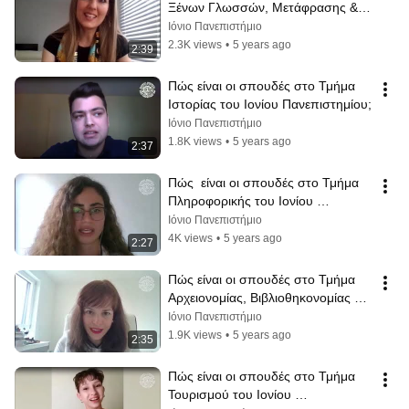
Ξένων Γλωσσών, Mετάφρασης & 
Διερμηνείας του Ιονίου 
Ιόνιο Πανεπιστήμιο
Πανεπιστημίου;
2.3K views
•
5 years ago
2:39
Πώς είναι οι σπουδές στο Τμήμα 
Ιστορίας του Ιονίου Πανεπιστημίου;
Ιόνιο Πανεπιστήμιο
1.8K views
•
5 years ago
2:37
Πώς  είναι οι σπουδές στο Τμήμα 
Πληροφορικής του Ιονίου 
Πανεπιστημίου;
Ιόνιο Πανεπιστήμιο
4K views
•
5 years ago
2:27
Πώς είναι οι σπουδές στο Τμήμα 
Αρχειονομίας, Βιβλιοθηκονομίας & 
Μουσειολογίας του Ιονίου Παν/
Ιόνιο Πανεπιστήμιο
μίου;
1.9K views
•
5 years ago
2:35
Πώς είναι οι σπουδές στο Τμήμα 
Τουρισμού του Ιονίου 