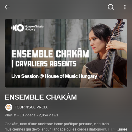
ENSEMBLE CHAKÂM
TOUR'N'SOL PROD.
Playlist
•
10 videos
•
2,854 views
Chakâm, nom d’une ancienne forme poétique persane, c’est trois 
musiciennes qui dévoilent un langage où les cordes dialoguent, s’affrontent 
...more