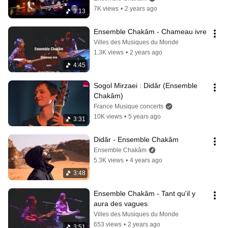
7K views
•
2 years ago
3:13
Ensemble Chakâm - Chameau ivre
Villes des Musiques du Monde
1.3K views
•
2 years ago
4:45
Sogol Mirzaei : Didâr (Ensemble 
Chakâm)
France Musique concerts
10K views
•
5 years ago
3:31
Didâr - Ensemble Chakâm
Ensemble Chakâm
5.3K views
•
4 years ago
3:48
Ensemble Chakâm - Tant qu'il y 
aura des vagues
Villes des Musiques du Monde
653 views
•
2 years ago
3:51