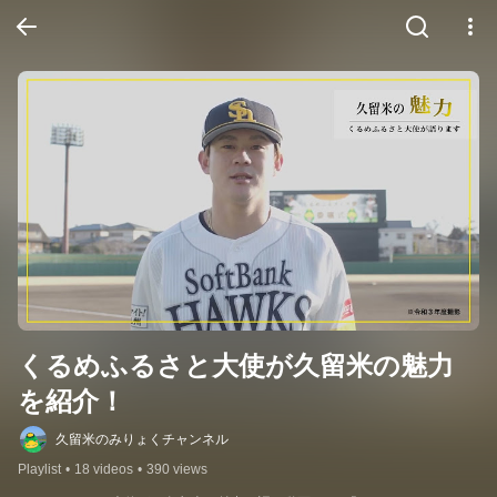
くるめふるさと大使が久留米の魅力
を紹介！
久留米のみりょくチャンネル
Playlist
•
18 videos
•
390 views