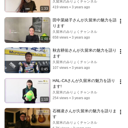
久留米のみりょくチャンネル
419 views
•
3 years ago
1:33
田中菜緒子さんが久留米の魅力を語
ります
久留米のみりょくチャンネル
658 views
•
3 years ago
1:48
秋吉耕佑さんが久留米の魅力を語り
ます
久留米のみりょくチャンネル
107 views
•
3 years ago
0:45
HAL-CAさんが久留米の魅力を語り
ます!
久留米のみりょくチャンネル
254 views
•
3 years ago
1:10
石橋凌さんが久留米の魅力を語りま
す
久留米のみりょくチャンネル