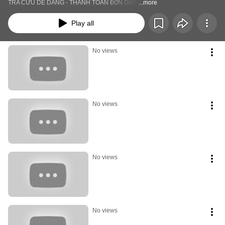
TRA CỨU DỄ DÀNG - THANH TOÁN ĐƠN GIẢN
...more
Play all
No views
No views
No views
No views