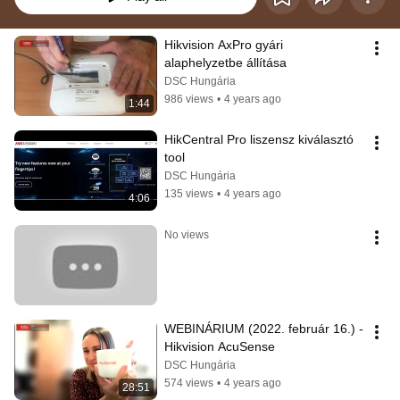
Hikvision AxPro gyári 
alaphelyzetbe állítása
DSC Hungária
986 views
•
4 years ago
1:44
HikCentral Pro liszensz kiválasztó 
tool
DSC Hungária
135 views
•
4 years ago
4:06
No views
WEBINÁRIUM (2022. február 16.) - 
Hikvision AcuSense
DSC Hungária
574 views
•
4 years ago
28:51