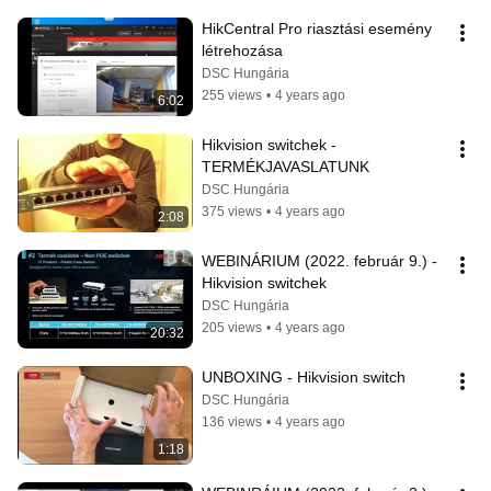
HikCentral Pro riasztási esemény 
létrehozása
DSC Hungária
255 views
•
4 years ago
6:02
Hikvision switchek - 
TERMÉKJAVASLATUNK
DSC Hungária
375 views
•
4 years ago
2:08
WEBINÁRIUM (2022. február 9.) - 
Hikvision switchek
DSC Hungária
205 views
•
4 years ago
20:32
UNBOXING - Hikvision switch
DSC Hungária
136 views
•
4 years ago
1:18