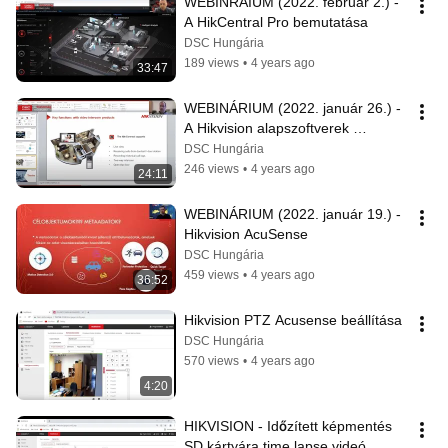
WEBINRÁIUM (2022. február 2.) - 
A HikCentral Pro bemutatása
DSC Hungária
189 views
•
4 years ago
33:47
WEBINÁRIUM (2022. január 26.) - 
A Hikvision alapszoftverek 
bemutatása
DSC Hungária
246 views
•
4 years ago
24:11
WEBINÁRIUM (2022. január 19.) - 
Hikvision AcuSense
DSC Hungária
459 views
•
4 years ago
36:52
Hikvision PTZ Acusense beállítása
DSC Hungária
570 views
•
4 years ago
4:20
HIKVISION - Időzített képmentés 
SD kártyára time lapse videó 