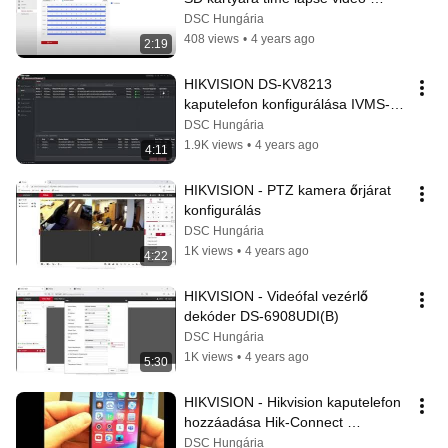
készítés céljából
DSC Hungária
408 views
•
4 years ago
2:19
HIKVISION DS-KV8213 
kaputelefon konfigurálása IVMS-
4200 szoftverrel
DSC Hungária
1.9K views
•
4 years ago
4:11
HIKVISION - PTZ kamera őrjárat 
konfigurálás
DSC Hungária
1K views
•
4 years ago
4:22
HIKVISION - Videófal vezérlő 
dekóder DS-6908UDI(B)
DSC Hungária
1K views
•
4 years ago
5:30
HIKVISION - Hikvision kaputelefon 
hozzáadása Hik-Connect 
applikációhoz
DSC Hungária