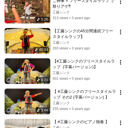
ご神事 × フリースタイルラップ で
祭りアゲ‼️
工藤シンク
313 views
•
3 years ago
5:26
【工藤シンクの45分間連続フリー
スタイルラップ】
工藤シンク
203 views
•
3 years ago
45:34
【#工藤シンクのフリースタイルラ
ップ  (字幕バージョン)】
工藤シンク
401 views
•
3 years ago
8:23
【 #工藤シンクのフリースタイルラ
ップ その2 (字幕バージョン) 】
工藤シンク
255 views
•
3 years ago
3:44
【 #工藤シンクのピアノ独奏 】
工藤シンク