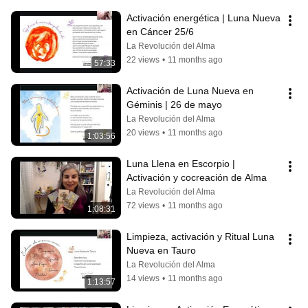
Activación energética | Luna Nueva 
en Cáncer 25/6
La Revolución del Alma
22 views
•
11 months ago
57:33
Activación de Luna Nueva en 
Géminis | 26 de mayo
La Revolución del Alma
20 views
•
11 months ago
1:03:56
Luna Llena en Escorpio | 
Activación y cocreación de Alma
La Revolución del Alma
72 views
•
11 months ago
1:08:31
Limpieza, activación y Ritual Luna 
Nueva en Tauro
La Revolución del Alma
14 views
•
11 months ago
1:13:57