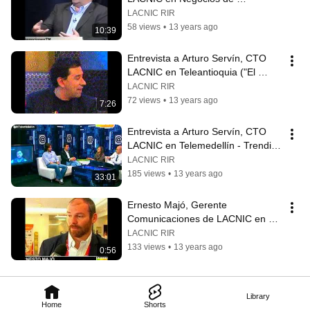
Telemedellín
LACNIC RIR
58 views
•
13 years ago
10:39
Entrevista a Arturo Servín, CTO 
LACNIC en Teleantioquia ("El 
colectivo")
LACNIC RIR
72 views
•
13 years ago
7:26
Entrevista a Arturo Servín, CTO 
LACNIC en Telemedellín - Trending 
Topic
LACNIC RIR
185 views
•
13 years ago
33:01
Ernesto Majó, Gerente 
Comunicaciones de LACNIC en 
Noticiero Telemedellín
LACNIC RIR
133 views
•
13 years ago
0:56
Library
Home
Shorts