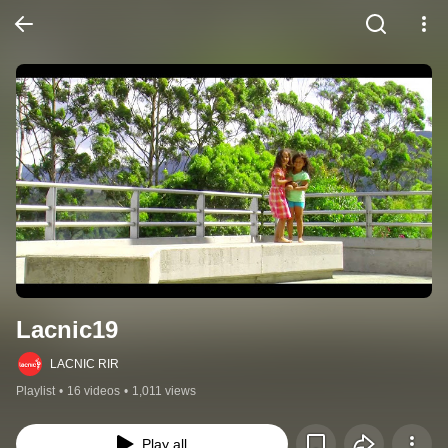
Lacnic19
LACNIC RIR
Playlist
•
16 videos
•
1,011 views
Play all