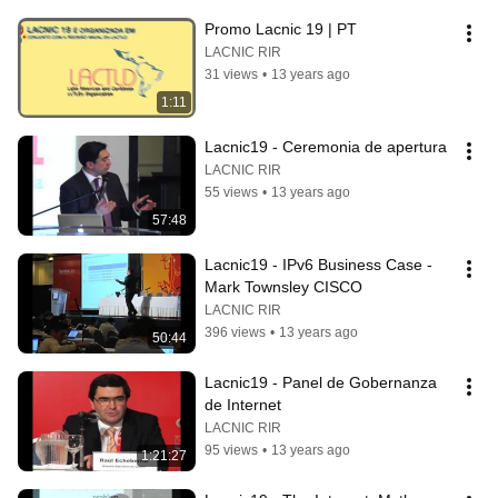
Promo Lacnic 19 | PT
LACNIC RIR
31 views
•
13 years ago
1:11
Lacnic19 - Ceremonia de apertura
LACNIC RIR
55 views
•
13 years ago
57:48
Lacnic19 - IPv6 Business Case - 
Mark Townsley CISCO
LACNIC RIR
396 views
•
13 years ago
50:44
Lacnic19 - Panel de Gobernanza 
de Internet
LACNIC RIR
95 views
•
13 years ago
1:21:27