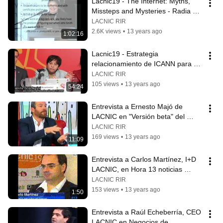
Lacnic19 - The Internet: Myths, 
Missteps and Mysteries - Radia 
Perlman
LACNIC RIR
2.6K views
•
13 years ago
1:02:16
Lacnic19 - Estrategia 
relacionamiento de ICANN para 
América Latina y el Caribe
LACNIC RIR
105 views
•
13 years ago
54:24
Entrevista a Ernesto Majó de 
LACNIC en "Versión beta" del 
canal UNE, canal nacional
LACNIC RIR
169 views
•
13 years ago
11:09
Entrevista a Carlos Martínez, I+D 
LACNIC, en Hora 13 noticias 
(Medellín)
LACNIC RIR
153 views
•
13 years ago
1:50
Entrevista a Raúl Echeberría, CEO 
LACNIC en Negocios de 