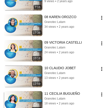
9 views
•
2 years ago
7:16
08 KAREN OROZCO
Granotec Latam
34 views
•
2 years ago
17:38
09 VICTORIA CASTELLI
Granotec Latam
24 views
•
2 years ago
10:18
10 CLAUDIO JOBET
Granotec Latam
13 views
•
2 years ago
12:59
11 CECILIA BUGUEÑO
Granotec Latam
18 views
•
2 years ago