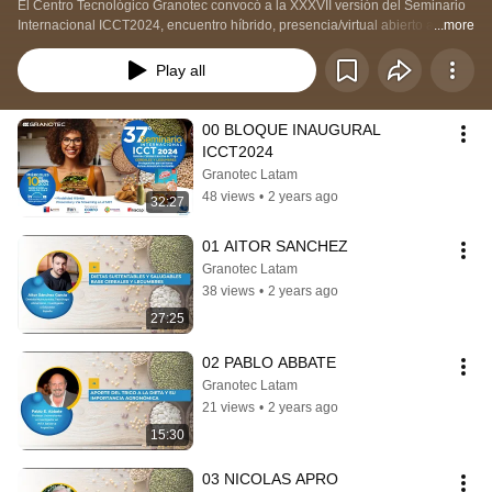
El Centro Tecnológico Granotec convocó a la XXXVII versión del Seminario 
Internacional ICCT2024, encuentro híbrido, presencia/virtual abierto a los 
...more
participantes previamente inscritos, con exposiciones transmitidas on line  y 
espacios de conversación.
Play all
00 BLOQUE INAUGURAL 
ICCT2024
Granotec Latam
48 views
•
2 years ago
32:27
01 AITOR SANCHEZ
Granotec Latam
38 views
•
2 years ago
27:25
02 PABLO ABBATE
Granotec Latam
21 views
•
2 years ago
15:30
03 NICOLAS APRO