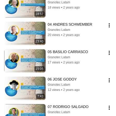
Granotec Latam
18 views
•
2 years ago
18:57
04 ANDRES SCHWEMBER
Granotec Latam
20 views
•
2 years ago
23:40
05 BASILIO CARRASCO
Granotec Latam
17 views
•
2 years ago
15:05
06 JOSE GODOY
Granotec Latam
12 views
•
2 years ago
7:43
07 RODRIGO SALGADO
Granotec Latam