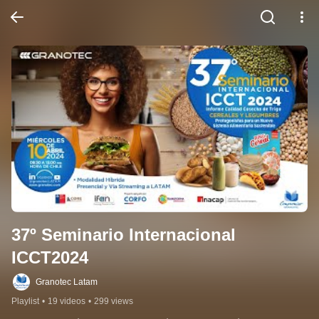
37º Seminario Internacional 
ICCT2024
Granotec Latam
Playlist
•
19 videos
•
299 views