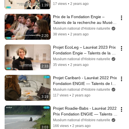
17 views
•
2 years ago
1:39
Prix de la Fondation Engie – 
Talents de la recherche au Musée 
de l’Homme | 6e édition
Muséum national d'Histoire naturelle
38 views
•
2 years ago
2:20
Projet EcoLeg – Lauréat 2023 Prix 
Fondation Engie – Talents de la 
recherche au Musée de l’Homme
Muséum national d'Histoire naturelle
35 views
•
2 years ago
2:33
Projet Caribarò - Lauréat 2022 Prix 
Fondation ENGIE — Talents de la 
recherche au Musée de l'Homme
Muséum national d'Histoire naturelle
117 views
•
2 years ago
3:19
Projet Roadie-Babs - Lauréat 2022 
Prix Fondation ENGIE — Talents 
de la recherche au Musée de 
Muséum national d'Histoire naturelle
l'Homme
166 views
•
2 years ago
3:03