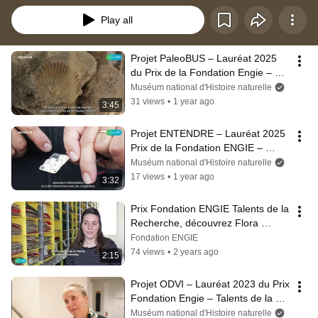
Play all
Projet PaleoBUS – Lauréat 2025 
du Prix de la Fondation Engie – 
Talents de la recherche au 
Muséum national d'Histoire naturelle
Muséum
31 views
•
1 year ago
3:45
Projet ENTENDRE – Lauréat 2025 
Prix de la Fondation ENGIE – 
Talents de la recherche au 
Muséum national d'Histoire naturelle
Muséum
17 views
•
1 year ago
3:32
Prix Fondation ENGIE Talents de la 
Recherche, découvrez Flora 
Pennec, lauréate 2024
Fondation ENGIE
74 views
•
2 years ago
2:15
Projet ODVI – Lauréat 2023 du Prix 
Fondation Engie – Talents de la 
recherche au Musée de l’Homme
Muséum national d'Histoire naturelle