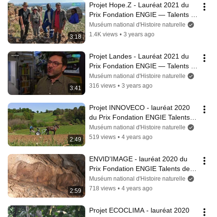
Projet Hope.Z - Lauréat 2021 du 
Prix Fondation ENGIE — Talents 
de la recherche au Musée de 
Muséum national d'Histoire naturelle
l'Homme
1.4K views
•
3 years ago
3:18
Projet Landes - Lauréat 2021 du 
Prix Fondation ENGIE — Talents 
de la recherche au Musée de 
Muséum national d'Histoire naturelle
l'Homme
316 views
•
3 years ago
3:41
Projet INNOVECO - lauréat 2020 
du Prix Fondation ENGIE Talents 
de la recherche au Musée de 
Muséum national d'Histoire naturelle
l’Homme
519 views
•
4 years ago
2:49
ENVID'IMAGE - lauréat 2020 du 
Prix Fondation ENGIE Talents de la 
recherche au Musée de l’Homme
Muséum national d'Histoire naturelle
718 views
•
4 years ago
2:59
Projet ECOCLIMA - lauréat 2020 