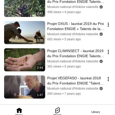
du Prix Fondation ENGIE Talents 
de la recherche au Musée de 
Muséum national d'Histoire naturelle
l’Homme
498 views
•
4 years ago
2:43
Projet OXUS - lauréat 2019 du Prix 
Fondation ENGIE « Talents de la 
recherche au Musée de l’Homme »
Muséum national d'Histoire naturelle
682 views
•
5 years ago
3:26
Projet CLIMINSECT - lauréat 2019 
du Prix Fondation ENGIE Talents 
de la recherche au Musée de 
Muséum national d'Histoire naturelle
l’Homme
381 views
•
5 years ago
2:44
Projet VEGEFASO - lauréat 2018 
du Prix Fondation ENGIE "Talents 
de la recherche au Musée de 
Muséum national d'Histoire naturelle
l’Homme"
280 views
•
7 years ago
1:47
Library