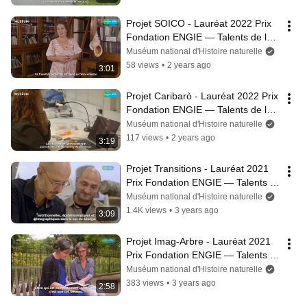
Projet SOICO - Lauréat 2022 Prix 
Fondation ENGIE — Talents de la 
recherche au Musée de l'Homme
Muséum national d'Histoire naturelle
58 views
•
2 years ago
3:01
Projet Caribarò - Lauréat 2022 Prix 
Fondation ENGIE — Talents de la 
recherche au Musée de l'Homme
Muséum national d'Histoire naturelle
117 views
•
2 years ago
3:19
Projet Transitions - Lauréat 2021 
Prix Fondation ENGIE — Talents 
de la recherche au Musée de 
Muséum national d'Histoire naturelle
l'Homme
1.4K views
•
3 years ago
3:09
Projet Imag-Arbre - Lauréat 2021 
Prix Fondation ENGIE — Talents 
de la recherche au Musée de 
Muséum national d'Histoire naturelle
l'Homme
383 views
•
3 years ago
2:58