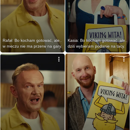
Rafał: Bo kocham gotować, ale.. 
Kasia: Bo kocham gotować, ale.. 
w meczu nie ma przerw na gary.
dziś wybieram podanie na tacy.