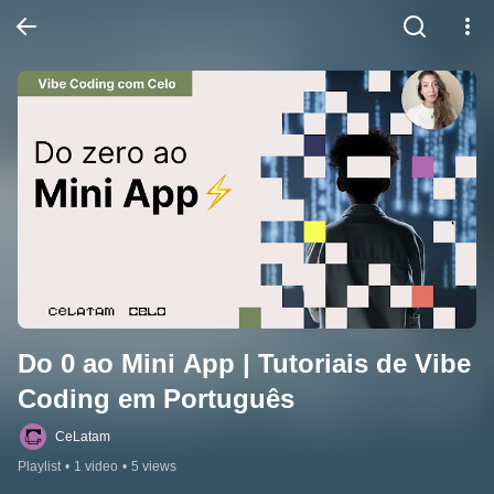
Do 0 ao Mini App | Tutoriais de Vibe 
Coding em Português
CeLatam
Playlist
•
1 video
•
5 views