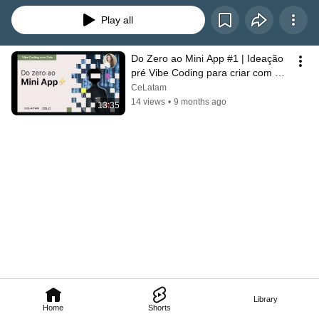
Play all
Do Zero ao Mini App #1 | Ideação 
pré Vibe Coding para criar com 
mais assertividade
CeLatam
14 views
•
9 months ago
13:35
Library
Home
Shorts