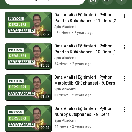
Data Analizi Eğitimleri | Python 
Pandas Kütüphanesi-11. Ders (2. 
Bölüm Dataframes)
Spin Akademi
124 views
•
2 years ago
32:57
Data Analizi Eğitimleri | Python 
Pandas Kütüphanesi-10. Ders (1. 
Bölüm Series)
Spin Akademi
64 views
•
2 years ago
13:38
Data Analizi Eğitimleri | Python 
Matplotlib Kütüphanesi - 9. Ders
Spin Akademi
80 views
•
2 years ago
21:53
Data Analizi Eğitimleri | Python 
Numpy Kütüphanesi - 8. Ders
Spin Akademi
44 views
•
2 years ago
20:34