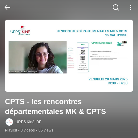
CPTS - les rencontres 
départementales MK & CPTS
URPS Kiné IDF
Playlist
•
8 videos
•
85 views