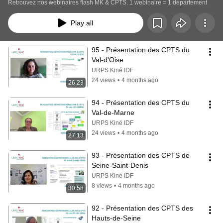
Retrouvez nos webinaires flash MK & CPTS. 1 webinaire = 1 département
Play all
95 - Présentation des CPTS du 
Val-d'Oise
URPS Kiné IDF
24 views
•
4 months ago
26:23
94 - Présentation des CPTS du 
Val-de-Marne
URPS Kiné IDF
24 views
•
4 months ago
27:13
93 - Présentation des CPTS de 
Seine-Saint-Denis
URPS Kiné IDF
8 views
•
4 months ago
30:58
92 - Présentation des CPTS des 
Hauts-de-Seine