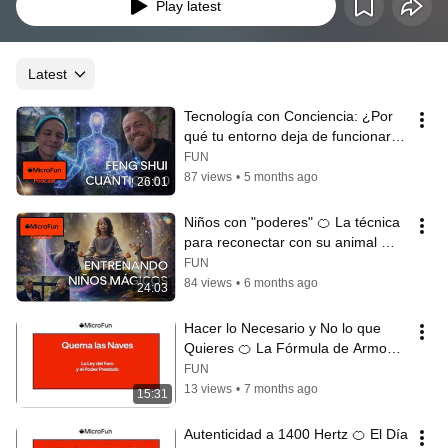
Play latest
Latest
Tecnología con Conciencia: ¿Por 
qué tu entorno deja de funcionar 
cuando tú no estás en armonía?
FUN
87 views
•
5 months ago
26:01
Niños con "poderes" 🍊 La técnica 
para reconectar con su animal 
guardián y sanar desde adentro
FUN
84 views
•
6 months ago
24:03
Hacer lo Necesario y No lo que 
Quieres 🍊 La Fórmula de Armonía 
para 10 Roles a la Vez
FUN
13 views
•
7 months ago
15:31
Autenticidad a 1400 Hertz 🍊 El Día 