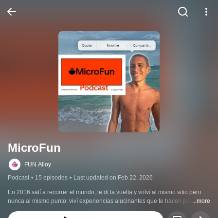
MicroFun
FUN Alloy
Podcast
•
15 episodes
•
Last updated on Feb 22, 2026
En 2016 salí a recorrer el mundo, le di la vuelta y volví al mismo sitio pero 
nunca al mismo punto: viví experiencias alucinantes que te hacen percibir la 
...more
realidad desde otra consciencia y vine aquí a compartirte algo de eso.