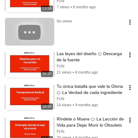
FUN
7 views
•
8 months ago
13:59
No views
Las leyes del diseño 🍊 Descarga 
de la fuente
FUN
21 views
•
8 months ago
20:20
Tu única batalla que vale la Gloria 
🍊 La Verdad de cada ingrediente
FUN
14 views
•
9 months ago
18:56
Ríndete o Muere 🍊 La Lección de 
Vida para Dejar Morir lo Obsoleto
FUN
20 views
•
9 months ago