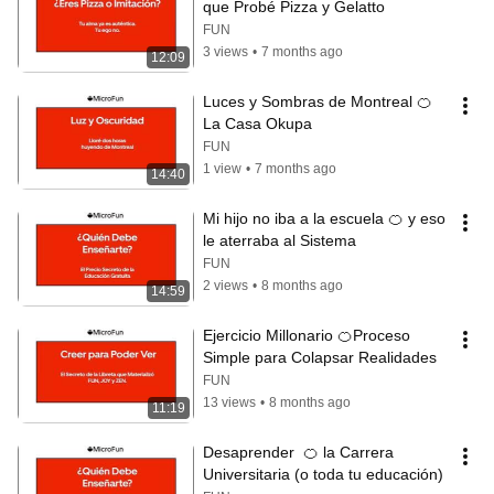
que Probé Pizza y Gelatto
FUN
3 views
•
7 months ago
12:09
Luces y Sombras de Montreal 🍊 
La Casa Okupa
FUN
1 view
•
7 months ago
14:40
Mi hijo no iba a la escuela 🍊 y eso 
le aterraba al Sistema
FUN
2 views
•
8 months ago
14:59
Ejercicio Millonario 🍊Proceso 
Simple para Colapsar Realidades
FUN
13 views
•
8 months ago
11:19
Desaprender  🍊 la Carrera 
Universitaria (o toda tu educación)