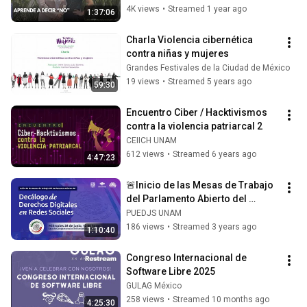
4K views
•
Streamed 1 year ago
1:37:06
Charla Violencia cibernética 
contra niñas y mujeres
Grandes Festivales de la Ciudad de México
19 views
•
Streamed 5 years ago
59:30
Encuentro Ciber / Hacktivismos 
contra la violencia patriarcal 2
CEIICH UNAM
612 views
•
Streamed 6 years ago
4:47:23
🚨Inicio de las Mesas de Trabajo 
del Parlamento Abierto del 
Decálogo de Derechos Digitales.
PUEDJS UNAM
186 views
•
Streamed 3 years ago
1:10:40
Congreso Internacional de 
Software Libre 2025
GULAG México
258 views
•
Streamed 10 months ago
4:25:30