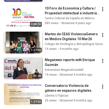
10 Foro de Economía y Cultura / 
Propiedad intelectual e industrias 
creativas en la era digital
Centro Cultural de España en México
589 views
•
Streamed 4 years ago
2:08:20
Martes de CEAS ViolenciaGenero 
en Medios Digitales 10 Mar26
Colegio de Etnólogos y Antropólogos Sociales
19 views
•
4 months ago
1:27:56
Meganews reports with Enrique 
Guzmán
Entrevistas MeganoticiasMX
74 views
•
Streamed 4 months ago
59:28
Conversatorio Violencia de 
género en espacios digitales
Librería U-Tópicas
33 views
•
Streamed 4 months ago
1:27:54