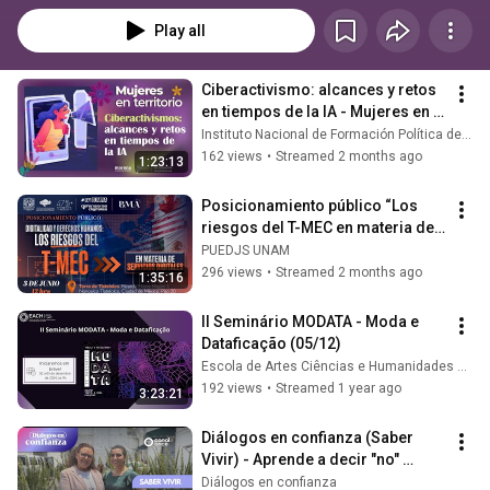
Play all
Ciberactivismo: alcances y retos 
en tiempos de la IA - Mujeres en 
territorio
Instituto Nacional de Formación Política de morena
162 views
•
Streamed 2 months ago
1:23:13
Posicionamiento público “Los 
riesgos del T-MEC en materia de 
servicios digitales”.
PUEDJS UNAM
296 views
•
Streamed 2 months ago
1:35:16
II Seminário MODATA - Moda e 
Dataficação (05/12)
Escola de Artes Ciências e Humanidades da USP
192 views
•
Streamed 1 year ago
3:23:21
Diálogos en confianza (Saber 
Vivir) - Aprende a decir "no" 
(02/07/2025)
Diálogos en confianza