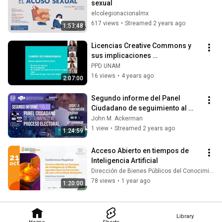
sexual
elcolegionacionalmx
617 views
•
Streamed 2 years ago
1:53:48
Licencias Creative Commons y 
sus implicaciones 
sociales/culturales para la 
PPD UNAM
preservación
16 views
•
4 years ago
2:07:00
Segundo informe del Panel 
Ciudadano de seguimiento al 
proceso electoral 2024.
John M. Ackerman
1 view
•
Streamed 2 years ago
1:24:59
Acceso Abierto en tiempos de 
Inteligencia Artificial
Dirección de Bienes Públicos del Conocimiento
78 views
•
1 year ago
1:20:00
Library