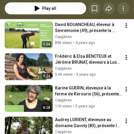
Play all
David BOUANCHEAU, éleveur à 
Sevremoine (49), présente la 
chèvre Angora
Capgènes
896 views
•
4 years ago
5:54
Frédéric & Elsa BENCTEUX et 
Jérôme BRUNAT, éleveurs à Lusse 
(88), présentent la chèvre de 
Capgènes
Lorraine
5.6K views
•
5 years ago
5:24
Karine GUERIN, éleveuse à la 
ferme de Kerourin (56), présente 
la chèvre des Fossés
Capgènes
11K views
•
5 years ago
8:28
Audrey LORIENT, éleveuse au 
domaine Gavoty (83), présente la 
chèvre Provençale
Capgènes