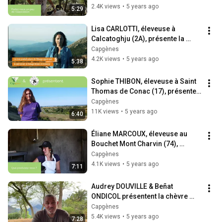
2.4K views
•
5 years ago
5:29
Lisa CARLOTTI, éleveuse à 
Calcatoghju (2A), présente la 
chèvre Corse
Capgènes
4.2K views
•
5 years ago
5:38
Sophie THIBON, éleveuse à Saint 
Thomas de Conac (17), présente 
la chèvre Poitevine
Capgènes
11K views
•
5 years ago
6:40
Éliane MARCOUX, éleveuse au 
Bouchet Mont Charvin (74), 
présente la chèvre des Savoie
Capgènes
4.1K views
•
5 years ago
7:11
Audrey DOUVILLE & Beñat 
ONDICOL présentent la chèvre 
Pyrénéenne
Capgènes
5.4K views
•
5 years ago
7:28