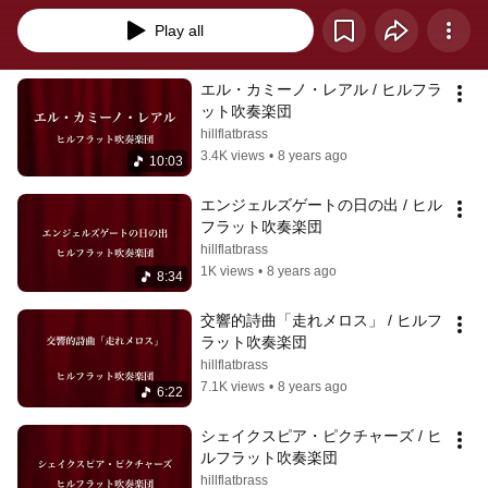
Play all
エル・カミーノ・レアル / ヒルフラ
ット吹奏楽団
hillflatbrass
3.4K views
•
8 years ago
10:03
エンジェルズゲートの日の出 / ヒル
フラット吹奏楽団
hillflatbrass
1K views
•
8 years ago
8:34
交響的詩曲「走れメロス」 / ヒルフ
ラット吹奏楽団
hillflatbrass
7.1K views
•
8 years ago
6:22
シェイクスピア・ピクチャーズ / ヒ
ルフラット吹奏楽団
hillflatbrass