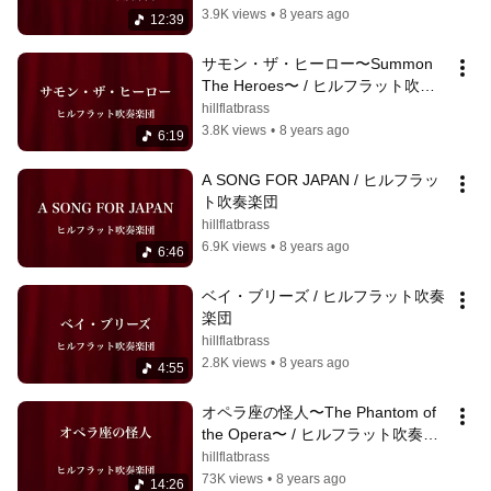
3.9K views
•
8 years ago
12:39
サモン・ザ・ヒーロー〜Summon 
The Heroes〜 / ヒルフラット吹奏
楽団
hillflatbrass
3.8K views
•
8 years ago
6:19
A SONG FOR JAPAN / ヒルフラッ
ト吹奏楽団
hillflatbrass
6.9K views
•
8 years ago
6:46
ベイ・ブリーズ / ヒルフラット吹奏
楽団
hillflatbrass
2.8K views
•
8 years ago
4:55
オペラ座の怪人〜The Phantom of 
the Opera〜 / ヒルフラット吹奏楽
団
hillflatbrass
73K views
•
8 years ago
14:26