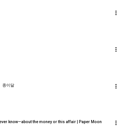
 ㅣ 종이달
ever know—about the money or this affair | Paper Moon