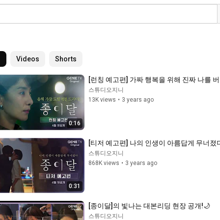
l
Videos
Shorts
[런칭 예고편] 가짜 행복을 위해 진짜 나를 버리
스튜디오지니
13K views
•
3 years ago
0:16
[티저 예고편] 나의 인생이 아름답게 무너졌
스튜디오지니
868K views
•
3 years ago
0:31
[종이달]의 빛나는 대본리딩 현장 공개!🌙
스튜디오지니