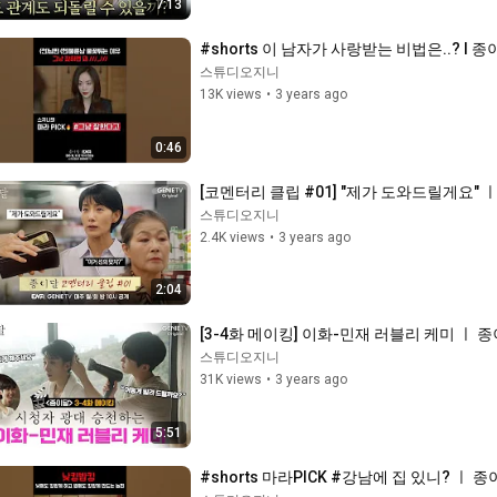
7:13
#shorts 이 남자가 사랑받는 비법은..? l 
스튜디오지니
13K views
•
3 years ago
0:46
[코멘터리 클립 #01] "제가 도와드릴게요" 
스튜디오지니
2.4K views
•
3 years ago
2:04
[3-4화 메이킹] 이화-민재 러블리 케미 ㅣ 
스튜디오지니
31K views
•
3 years ago
5:51
#shorts 마라PICK #강남에 집 있니? ㅣ 