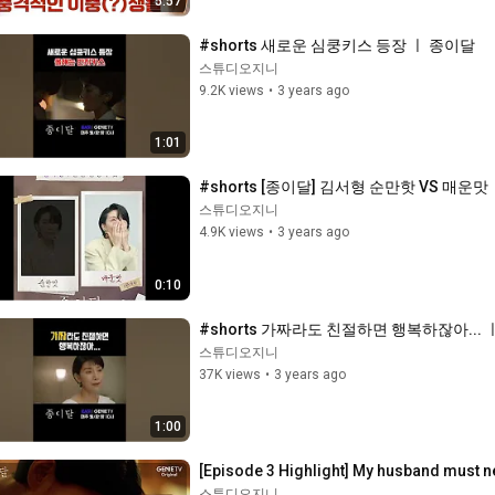
5:57
#shorts 새로운 심쿵키스 등장 ㅣ 종이달
스튜디오지니
9.2K views
•
3 years ago
1:01
#shorts [종이달] 김서형 순만핫 VS 매운맛
스튜디오지니
4.9K views
•
3 years ago
0:10
#shorts 가짜라도 친절하면 행복하잖아...
스튜디오지니
37K views
•
3 years ago
1:00
[Episode 3 Highlight] My husband must n
스튜디오지니