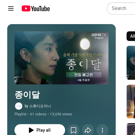
Al
Play all
종이달
by 스튜디오지니
Playlist
•
61 videos
•
13,696 views
Play all