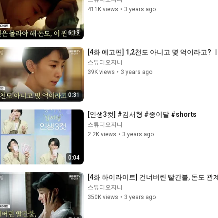
411K views
•
3 years ago
6:19
[4화 예고편] 1,2천도 아니고 몇 억이라고? 
스튜디오지니
39K views
•
3 years ago
0:31
[인생3컷] #김서형 #종이달 #shorts
스튜디오지니
2.2K views
•
3 years ago
0:04
[4화 하이라이트] 건너버린 빨간불, 돈도 관
스튜디오지니
350K views
•
3 years ago