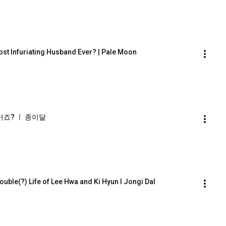
Most Infuriating Husband Ever? | Pale Moon
거죠? ㅣ 종이달
uble(?) Life of Lee Hwa and Ki Hyun l Jongi Dal