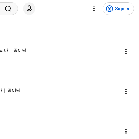
Sign in
다  l  종이달
다｜ 종이달