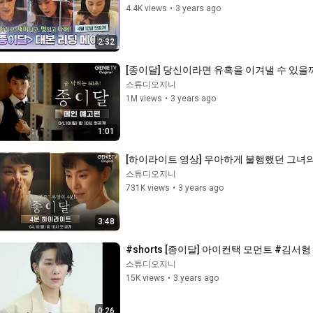
4.4K views
•
3 years ago
2:32
[종이달] 당신이라면 유혹을 이겨낼 수 있을까
스튜디오지니
1M views
•
3 years ago
1:01
[하이라이트 영상] 우아하게 불행했던 그녀의
스튜디오지니
731K views
•
3 years ago
3:48
#shorts [종이달] 아이컨택 모먼트 #김서형
스튜디오지니
15K views
•
3 years ago
0:26