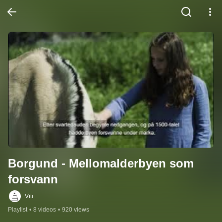
Borgund - Mellomalderbyen som 
forsvann
Viti
Playlist
•
8 videos
•
920 views