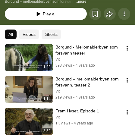
Borgund – mellomalderbyen som forsvann!
...more
Play all
All
Videos
Shorts
Borgund - Mellomalderbyen som 
forsvann teaser
Viti
393 views
•
4 years ago
1:23
Borgund – mellomalderbyen som 
forsvann, teaser 2
Viti
219 views
•
4 years ago
1:14
Fram i lyset. Episode 1
Viti
1K views
•
4 years ago
8:32