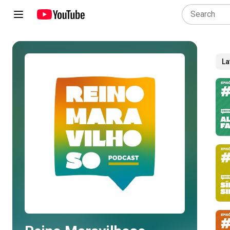
La
Play all