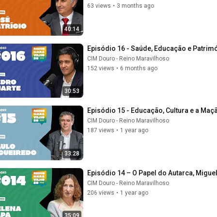
63 views
•
3 months ago
40:14
Episódio 16 - Saúde, Educação e Patrim
CIM Douro - Reino Maravilhoso
152 views
•
6 months ago
30:53
Episódio 15 - Educação, Cultura e a Maç
CIM Douro - Reino Maravilhoso
187 views
•
1 year ago
33:28
Episódio 14 – O Papel do Autarca, Migue
CIM Douro - Reino Maravilhoso
206 views
•
1 year ago
35:09