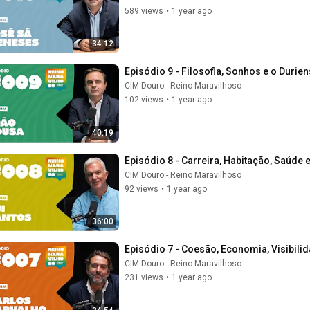
589 views
•
1 year ago
34:12
Episódio 9 - Filosofia, Sonhos e o Duri
CIM Douro - Reino Maravilhoso
102 views
•
1 year ago
40:19
Episódio 8 - Carreira, Habitação, Saúde 
CIM Douro - Reino Maravilhoso
92 views
•
1 year ago
36:00
Episódio 7 - Coesão, Economia, Visibili
CIM Douro - Reino Maravilhoso
231 views
•
1 year ago