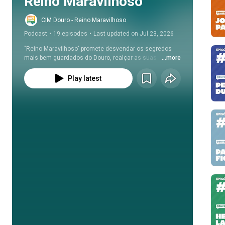
Reino Maravilhoso
CIM Douro - Reino Maravilhoso
Podcast
•
19 episodes
•
Last updated on Jul 23, 2026
"Reino Maravilhoso" promete desvendar os segredos 
mais bem guardados do Douro, realçar as suas 
...more
tradições seculares e celebrar a harmoniosa 
convivência entre a natureza e a intervenção humana.
Play latest