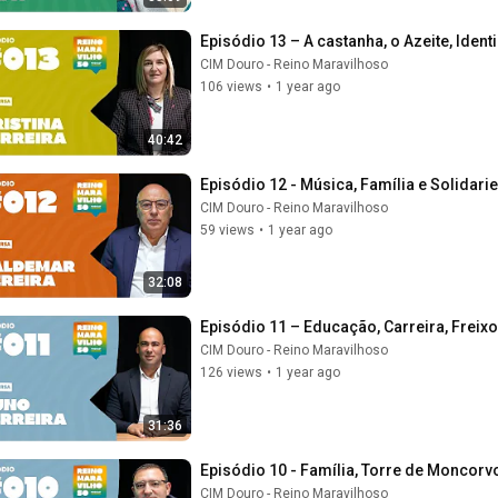
Episódio 13 – A castanha, o Azeite, Iden
CIM Douro - Reino Maravilhoso
106 views
•
1 year ago
40:42
Episódio 12 - Música, Família e Solidar
CIM Douro - Reino Maravilhoso
59 views
•
1 year ago
32:08
Episódio 11 – Educação, Carreira, Freix
CIM Douro - Reino Maravilhoso
126 views
•
1 year ago
31:36
Episódio 10 - Família, Torre de Moncor
CIM Douro - Reino Maravilhoso