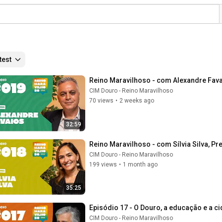
test
Reino Maravilhoso - com Alexandre Favai
CIM Douro - Reino Maravilhoso
70 views
•
2 weeks ago
32:59
Reino Maravilhoso - com Sílvia Silva, Pr
CIM Douro - Reino Maravilhoso
199 views
•
1 month ago
35:25
Episódio 17 - O Douro, a educação e a c
CIM Douro - Reino Maravilhoso