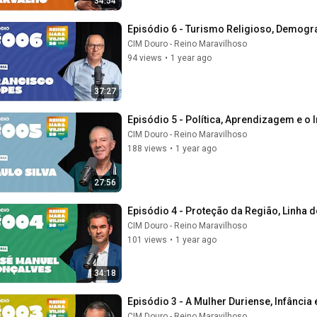
34:54
Episódio 6 - Turismo Religioso, Demogr
CIM Douro - Reino Maravilhoso
94 views
•
1 year ago
37:27
Episódio 5 - Política, Aprendizagem e o I
CIM Douro - Reino Maravilhoso
188 views
•
1 year ago
27:56
Episódio 4 - Proteção da Região, Linha 
CIM Douro - Reino Maravilhoso
101 views
•
1 year ago
34:18
Episódio 3 - A Mulher Duriense, Infância
CIM Douro - Reino Maravilhoso