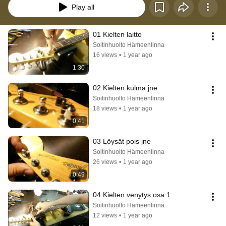
Play all
01 Kielten laitto
Soitinhuolto Hämeenlinna
16 views
•
1 year ago
1:30
02 Kielten kulma jne
Soitinhuolto Hämeenlinna
18 views
•
1 year ago
0:41
03 Löysät pois jne
Soitinhuolto Hämeenlinna
26 views
•
1 year ago
0:49
04 Kielten venytys osa 1
Soitinhuolto Hämeenlinna
12 views
•
1 year ago