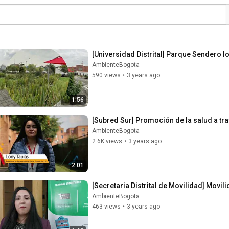
[Universidad Distrital] Parque Sendero 
AmbienteBogota
590 views
•
3 years ago
1:56
[Subred Sur] Promoción de la salud a tr
AmbienteBogota
2.6K views
•
3 years ago
2:01
[Secretaria Distrital de Movilidad] Movil
AmbienteBogota
463 views
•
3 years ago