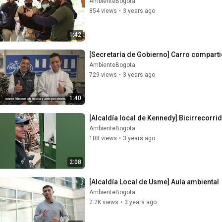
AmbienteBogota
854 views
•
3 years ago
1:42
[Secretaría de Gobierno] Carro compart
AmbienteBogota
729 views
•
3 years ago
1:40
[Alcaldía local de Kennedy] Bicirrecorri
AmbienteBogota
108 views
•
3 years ago
2:08
[Alcaldía Local de Usme] Aula ambiental
AmbienteBogota
2.2K views
•
3 years ago