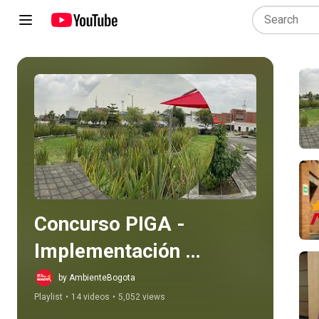
Play all
Concurso PIGA - 
Implementación 
prácticas sostenibles
by AmbienteBogota
Playlist
•
14 videos
•
5,052 views