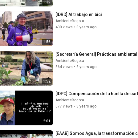
1:39
[IDRD] Al trabajo en bici
AmbienteBogota
430 views
•
3 years ago
1:56
[Secretaría General] Prácticas ambienta
AmbienteBogota
864 views
•
3 years ago
1:52
[IDPC] Compensación de la huella de ca
AmbienteBogota
577 views
•
3 years ago
2:01
[EAAB] Somos Agua, la transformación cu