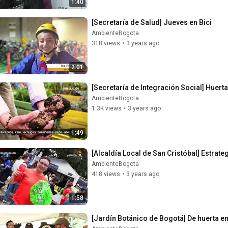
1:40
[Secretaría de Salud] Jueves en Bici
AmbienteBogota
318 views
•
3 years ago
2:01
[Secretaría de Integración Social] Huert
AmbienteBogota
1.3K views
•
3 years ago
1:49
[Alcaldía Local de San Cristóbal] Estrat
AmbienteBogota
418 views
•
3 years ago
1:58
[Jardín Botánico de Bogotá] De huerta e