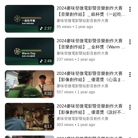
2024麥味登微電影暨音樂創作大賽
【音樂創作組】＿銀杯獎《一起吃早
餐》
麥味登微電影暨短影音創作大賽
95 views
•
1 year ago
2:37
2024麥味登微電影暨音樂創作大賽
【音樂創作組】＿金杯獎《Warm 
Day》
麥味登微電影暨短影音創作大賽
237 views
•
1 year ago
2:49
2024麥味登微電影暨音樂創作大賽
【影像創作組】＿優選獎《心温まる
朝食》
麥味登微電影暨短影音創作大賽
557 views
•
1 year ago
6:32
2024麥味登微電影暨音樂創作大賽
【影像創作組】＿優選獎《說好不分
離》
麥味登微電影暨短影音創作大賽
303 views
•
1 year ago
8:13