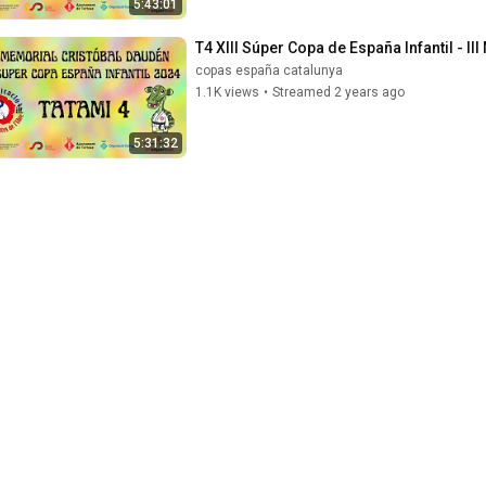
5:43:01
T4 XIII Súper Copa de España Infantil - I
copas españa catalunya
1.1K views
•
Streamed 2 years ago
5:31:32