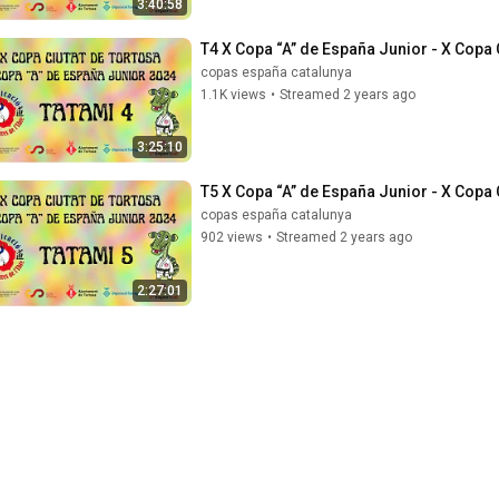
3:40:58
T4 X Copa “A” de España Junior - X Copa 
copas españa catalunya
1.1K views
•
Streamed 2 years ago
3:25:10
T5 X Copa “A” de España Junior - X Copa 
copas españa catalunya
902 views
•
Streamed 2 years ago
2:27:01