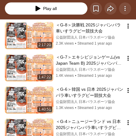
Play all
＜G-8＞決勝戦 2025ジャパンパラ
車いすラグビー競技大会
公益財団法人 日本パラスポーツ協会
2.3K views
•
Streamed 1 year ago
2:17:20
＜G-7＞エキシビジョンゲーム(vs 
Japan Team B) 2025ジャパンパラ
車いすラグビー競技大会
公益財団法人 日本パラスポーツ協会
1.4K views
•
Streamed 1 year ago
1:47:22
＜G-6＞韓国 vs 日本 2025ジャパン
パラ車いすラグビー競技大会
公益財団法人 日本パラスポーツ協会
1.3K views
•
Streamed 1 year ago
1:40:51
＜G-4＞ニュージーランド vs 日本 
2025ジャパンパラ車いすラグビー
競技大会
公益財団法人 日本パラスポーツ協会