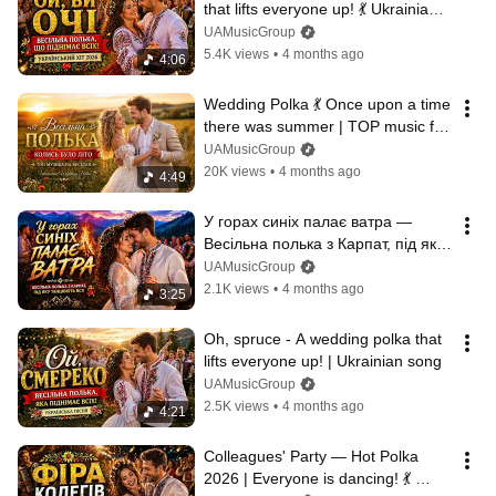
that lifts everyone up! 💃 Ukrainian 
hit 2026
UAMusicGroup
5.4K views
•
4 months ago
4:06
Wedding Polka 💃 Once upon a time 
there was summer | TOP music for 
weddings | Ukrainian Wedding 
UAMusicGroup
Polka
20K views
•
4 months ago
4:49
У горах синіх палає ватра — 
Весільна полька з Карпат, під яку 
танцюють всі! 💃
UAMusicGroup
2.1K views
•
4 months ago
3:25
Oh, spruce - A wedding polka that 
lifts everyone up! | Ukrainian song
UAMusicGroup
2.5K views
•
4 months ago
4:21
Colleagues' Party — Hot Polka 
2026 | Everyone is dancing! 💃 