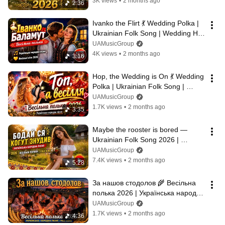
3K views
•
2 months ago
2:36
Ivanko the Flirt 💃 Wedding Polka | 
Ukrainian Folk Song | Wedding Hits 
2026
UAMusicGroup
4K views
•
2 months ago
3:16
Hop, the Wedding is On 💃 Wedding 
Polka | Ukrainian Folk Song | 
Wedding Songs 2026
UAMusicGroup
1.7K views
•
2 months ago
3:35
Maybe the rooster is bored — 
Ukrainian Folk Song 2026 | 
Wedding Polka | Folk Song
UAMusicGroup
7.4K views
•
2 months ago
5:28
За нашов стодолов 🌾 Весільна 
полька 2026 | Українська народна 
пісня | Folk Song
UAMusicGroup
1.7K views
•
2 months ago
4:36