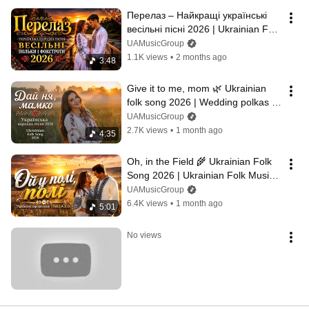
Перелаз – Найкращі українські 
весільні пісні 2026 | Ukrainian Folk 
Song
UAMusicGroup
1.1K views
•
2 months ago
3:48
Give it to me, mom 🌿 Ukrainian 
folk song 2026 | Wedding polkas 
and foxtrots | Best folk hits
UAMusicGroup
2.7K views
•
1 month ago
4:35
Oh, in the Field 🌾 Ukrainian Folk 
Song 2026 | Ukrainian Folk Music | 
Polka • Waltz • Foxtrot
UAMusicGroup
6.4K views
•
1 month ago
5:01
No views