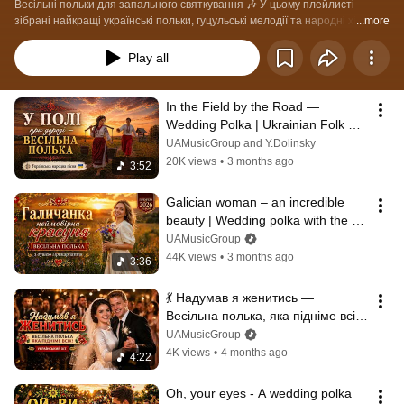
Весільні польки для запального святкування 🎶 У цьому плейлисті 
зібрані найкращі українські польки, гуцульські мелодії та народні хіти для 
...more
весілля. Ідеально підходить для танців, забави та створення атмосфери 
справжнього українського весілля.  Тут ви знайдете: – швидкі польки для 
Play all
танців – гуцульські весільні мелодії – народні інструментальні композиції  
Зберігайте плейлист та вмикайте на святі 💛      #весільніпольки #полька 
#весілля #українськавесільнамузика #гуцульськамузика 
In the Field by the Road — 
#танцювальнамузика #folk #weddingmusic
Wedding Polka | Ukrainian Folk 
Song 🇺🇦
UAMusicGroup and Y.Dolinsky
20K views
•
3 months ago
3:52
Galician woman – an incredible 
beauty | Wedding polka with the 
soul of Prykarpattia 💃
UAMusicGroup
44K views
•
3 months ago
3:36
💃 Надумав я женитись — 
Весільна полька, яка підніме всіх! 
| Український хіт
UAMusicGroup
4K views
•
4 months ago
4:22
Oh, your eyes - A wedding polka 