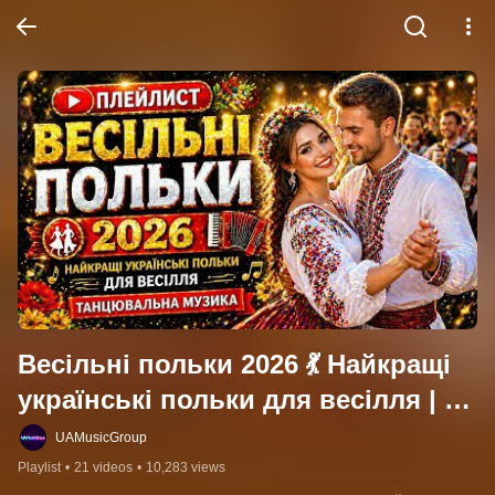
Весільні польки 2026 💃 Найкращі 
українські польки для весілля | 
Танцювальна музика
UAMusicGroup
Playlist
•
21 videos
•
10,283 views