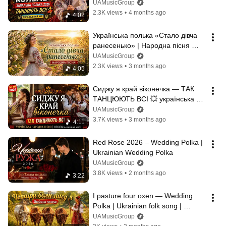
Ukrainian hit
UAMusicGroup
2.3K views
•
4 months ago
4:02
Українська полька «Стало дівча 
ранесенько» | Народна пісня 
2026
UAMusicGroup
2.3K views
•
3 months ago
4:05
Сиджу я край віконечка — ТАК 
ТАНЦЮЮТЬ ВСІ 💥 українська 
народна пісня | весільна полька 
UAMusicGroup
2026
3.7K views
•
3 months ago
4:11
Red Rose 2026 – Wedding Polka | 
Ukrainian Wedding Polka
UAMusicGroup
3.8K views
•
2 months ago
3:22
I pasture four oxen — Wedding 
Polka | Ukrainian folk song | 
Wedding Polka Song 2026
UAMusicGroup