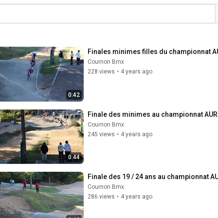
Finales minimes filles du championnat A
Cournon Bmx
228 views
•
4 years ago
0:42
Finale des minimes au championnat AUR
Cournon Bmx
245 views
•
4 years ago
0:44
Finale des 19 / 24 ans au championnat A
Cournon Bmx
286 views
•
4 years ago