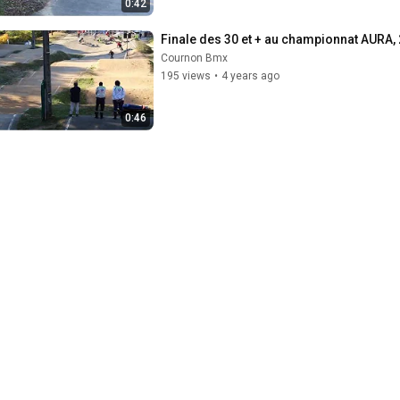
0:42
Finale des 30 et + au championnat AURA,
Cournon Bmx
195 views
•
4 years ago
0:46