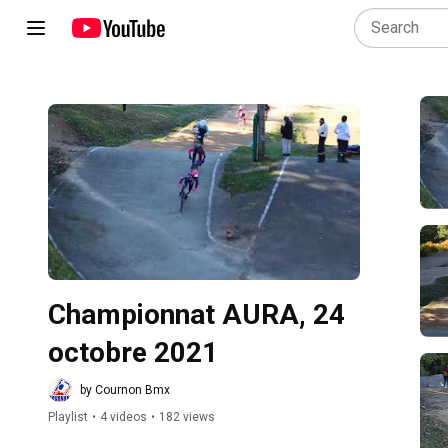
Play all
Championnat AURA, 24 
octobre 2021
by Cournon Bmx
Playlist
•
4 videos
•
182 views