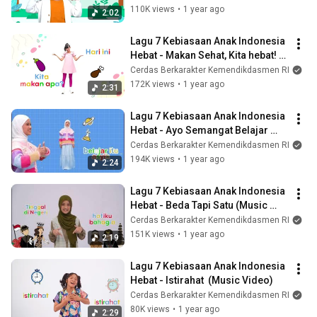
110K views
•
1 year ago
2:02
Lagu 7 Kebiasaan Anak Indonesia 
Hebat - Makan Sehat, Kita hebat! 
(Music Video)
Cerdas Berkarakter Kemendikdasmen RI
172K views
•
1 year ago
2:31
Lagu 7 Kebiasaan Anak Indonesia 
Hebat - Ayo Semangat Belajar 
(Music Video)
Cerdas Berkarakter Kemendikdasmen RI
194K views
•
1 year ago
2:24
Lagu 7 Kebiasaan Anak Indonesia 
Hebat - Beda Tapi Satu (Music 
Video)
Cerdas Berkarakter Kemendikdasmen RI
151K views
•
1 year ago
2:19
Lagu 7 Kebiasaan Anak Indonesia 
Hebat - Istirahat  (Music Video)
Cerdas Berkarakter Kemendikdasmen RI
80K views
•
1 year ago
2:29