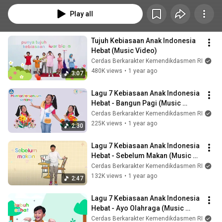
Play all
Tujuh Kebiasaan Anak Indonesia 
Hebat (Music Video)
Cerdas Berkarakter Kemendikdasmen RI
480K views
•
1 year ago
3:07
Lagu 7 Kebiasaan Anak Indonesia 
Hebat - Bangun Pagi (Music 
Video)
Cerdas Berkarakter Kemendikdasmen RI
225K views
•
1 year ago
2:30
Lagu 7 Kebiasaan Anak Indonesia 
Hebat - Sebelum Makan (Music 
Video)
Cerdas Berkarakter Kemendikdasmen RI
132K views
•
1 year ago
2:47
Lagu 7 Kebiasaan Anak Indonesia 
Hebat - Ayo Olahraga (Music 
Video)
Cerdas Berkarakter Kemendikdasmen RI