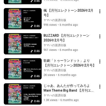
0:46
楓 【月刊エレクトーン2026年2月
号】
ヤマハの楽譜出版
996 views
•
6 months ago
0:46
BLIZZARD 【月刊エレクトーン
2026年2月号】
ヤマハの楽譜出版
961 views
•
6 months ago
0:46
歌劇「トゥーランドット」より 
【月刊エレクトーン2026年2月号】
ヤマハの楽譜出版
2K views
•
6 months ago
0:46
じゃあ、あんたが作ってみろよ 
Main Theme Big Band 【月刊エレ
クトーン2026年2月号】
ヤマハの楽譜出版
1.3K views
•
6 months ago
0:46