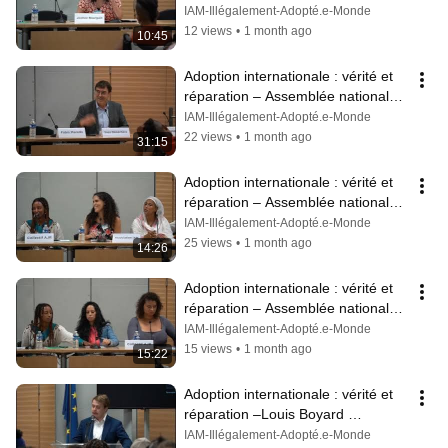
Joohee Bourgain IAM
IAM-Illégalement-Adopté.e-Monde
12 views
•
1 month ago
10:45
Adoption internationale : vérité et 
réparation – Assemblée nationale 
Y.Dénéchère F.Macedo IAM
IAM-Illégalement-Adopté.e-Monde
22 views
•
1 month ago
31:15
Adoption internationale : vérité et 
réparation – Assemblée nationale 
(intégral) Association IAM
IAM-Illégalement-Adopté.e-Monde
25 views
•
1 month ago
14:26
Adoption internationale : vérité et 
réparation – Assemblée nationale 
Collectif AJR Association IAM
IAM-Illégalement-Adopté.e-Monde
15 views
•
1 month ago
15:22
Adoption internationale : vérité et 
réparation –Louis Boyard 
Assemblée nationale
IAM-Illégalement-Adopté.e-Monde