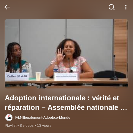
Adoption internationale : vérité et 
réparation – Assemblée nationale 
(intégral) Louis Boyard IAM
IAM-Illégalement-Adopté.e-Monde
Playlist
•
8 videos
•
13 views