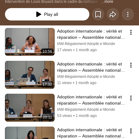
Intervention de Louis Boyard dans le cadre du colloque  : 
...more
Play all
Adoption internationale : vérité et 
réparation – Assemblée nationale 
Marie Germaine Perigogne IAM
IAM-Illégalement-Adopté.e-Monde
17 views
•
1 month ago
10:56
Adoption internationale : vérité et 
réparation – Assemblée nationale 
Oliver De Frouville IAM
IAM-Illégalement-Adopté.e-Monde
11 views
•
1 month ago
17:32
Adoption internationale : vérité et 
réparation – Assemblée nationale 
Wj Avocats Vey & Associés IAM
IAM-Illégalement-Adopté.e-Monde
53 views
•
1 month ago
20:11
Adoption internationale : vérité et 
réparation – Assemblée nationale 