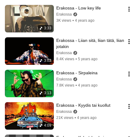
Erakossa - Low key life
Erakossa
3K views
•
4 years ago
3:33
Erakossa - Liian sitä, liian tätä, liian 
jotakin
Erakossa
8.4K views
•
5 years ago
3:02
Erakossa - Sirpaleina
Erakossa
7.8K views
•
4 years ago
3:13
Erakossa - Kyydis tai kuollut
Erakossa
21K views
•
4 years ago
4:09