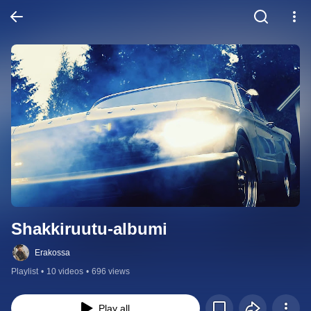
Shakkiruutu-albumi
Erakossa
Playlist
•
10 videos
•
696 views
Play all