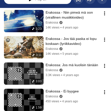
Erakossa - Niin pimeä mä oon 
(virallinen musiikkivideo)
Erakossa
14K views
•
4 years ago
3:23
Erakossa - Jos tää paska ei lopu 
koskaan (lyriikkavideo)
Erakossa
14K views
•
5 years ago
3:11
Erakossa: Jos mä kuolisin tänään
Erakossa
3.3K views
•
4 years ago
3:03
Erakossa - Ei byygee
Erakossa
450 views
•
4 years ago
1:59