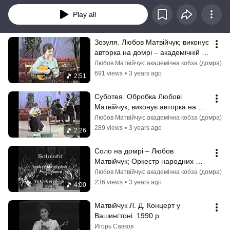
Play all
Зозуля. Любов Матвійчук; виконує 
авторка на домрі – академічній 
кобзі. 18.02.1998
Любов Матвійчук: академічна кобза (домра)
691 views
•
3 years ago
2:51
Суботея. Обробка Любові 
Матвійчук; виконує авторка на 
домрі – академічній кобзі. 
Любов Матвійчук: академічна кобза (домра)
18.02.1998
289 views
•
3 years ago
2:26
Соло на домрі – Любов 
Матвійчук; Оркестр народних 
інструментів, США – концерт у 
Любов Матвійчук: академічна кобза (домра)
Вашингтоні, 1990.
236 views
•
3 years ago
4:00
Матвійчук Л. Д. Концерт у 
Вашингтоні. 1990 р
Игорь Савков