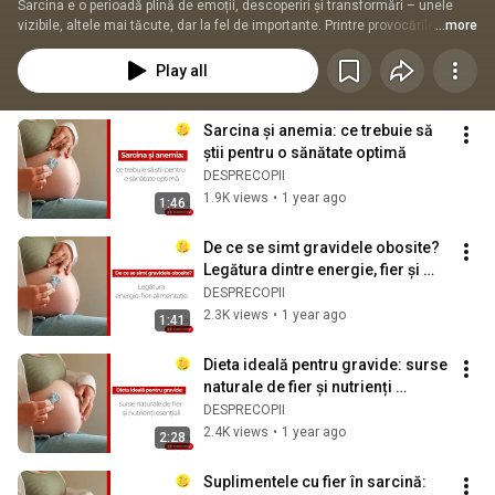
Sarcina e o perioadă plină de emoții, descoperiri și transformări – unele 
vizibile, altele mai tăcute, dar la fel de importante. Printre provocările pe 
...more
care le poți întâlni, anemia este una destul de frecventă. Deși pare doar un 
cuvânt medical complicat, în realitate este vorba despre ceva ce poate fi 
Play all
înțeles și gestionat ușor, mai ales atunci când ai alături medici care îți 
explică totul pe înțelesul tău.
Sarcina și anemia: ce trebuie să 
știi pentru o sănătate optimă
DESPRECOPII
1.9K views
•
1 year ago
1:46
De ce se simt gravidele obosite? 
Legătura dintre energie, fier și 
alimentație
DESPRECOPII
2.3K views
•
1 year ago
1:41
Dieta ideală pentru gravide: surse 
naturale de fier și nutrienți 
esențiali
DESPRECOPII
2.4K views
•
1 year ago
2:28
Suplimentele cu fier în sarcină: 