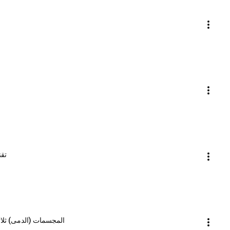
تق
المجسمات (الدمى) ثلاثية الأبعاد 3D Figures【