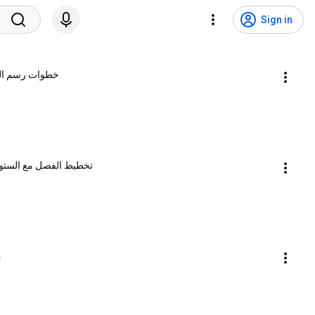
Sign in
خطوات رسم الو
تخطيط الفصل مع الستوري بورد Storyboard【درو
م