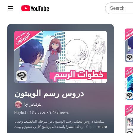
Play all
دروس رسم الويبتون
by بلوفياس
Playlist
•
13 videos
•
3,479 views
سلسلة دروس لتعليم رسم الويبتون من مرحلة التخطيط وحتى 
...more
مرحلة النشر! باستخدام برنامج كليب ستوديو بينت Clip Studio 
Paint