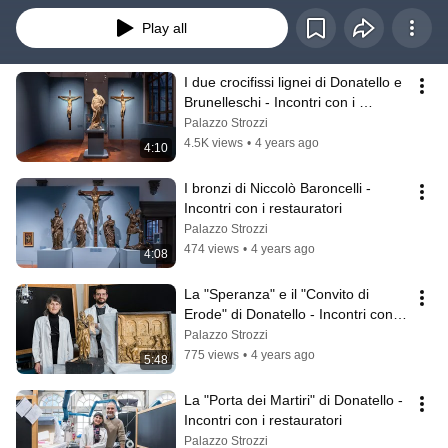
Play all
I due crocifissi lignei di Donatello e 
Brunelleschi - Incontri con i 
restauratori
Palazzo Strozzi
4.5K views
•
4 years ago
4:10
I bronzi di Niccolò Baroncelli - 
Incontri con i restauratori
Palazzo Strozzi
474 views
•
4 years ago
4:08
La "Speranza" e il "Convito di 
Erode" di Donatello - Incontri con i 
restauratori
Palazzo Strozzi
775 views
•
4 years ago
5:48
La "Porta dei Martiri" di Donatello - 
Incontri con i restauratori
Palazzo Strozzi