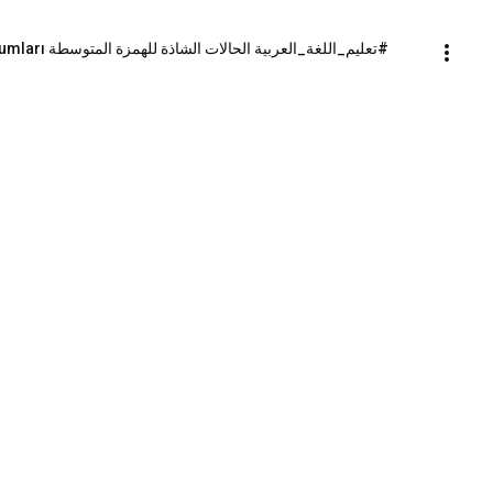
#تعليم_اللغة_العربية الحالات الشاذة للهمزة المتوسطة arapçada ortadaki hemzenin istisnai durumları