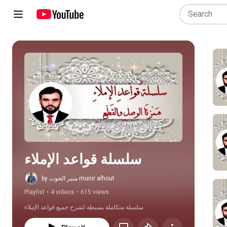
Play all
سلسلة قواعد الإملاء
by منير الحوت munir alhout
Playlist
•
4 videos
•
615 views
سلسلة متكاملة بسيطة لشرح جميع قواعد الإملاء