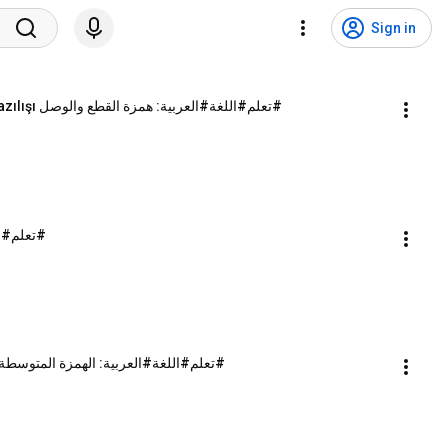
Sign in
#تعلم#اللغة#العربية: همزة القطع والوصل Arapçada kelime başında yazılan Elif'in yazılışı
تعلم#الل
تعلم#اللغة#العربية: الهمزة المتوسطة Arapçada ortada bulunan hemze yazılışı