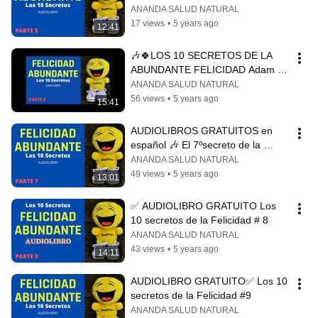
ANANDA SALUD NATURAL
17 views
•
5 years ago
12:41
🎶🍀LOS 10 SECRETOS DE LA 
ABUNDANTE FELICIDAD Adam 
J.Jackson🎶🍀
ANANDA SALUD NATURAL
56 views
•
5 years ago
15:41
AUDIOLIBROS GRATUITOS en 
español 🎶 El 7ºsecreto de la 
Felicidad Abundante❤️
ANANDA SALUD NATURAL
49 views
•
5 years ago
13:01
✅ AUDIOLIBRO GRATUITO Los 
10 secretos de la Felicidad # 8
ANANDA SALUD NATURAL
43 views
•
5 years ago
14:11
AUDIOLIBRO GRATUITO✅ Los 10 
secretos de la Felicidad #9
ANANDA SALUD NATURAL