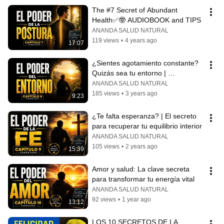
The #7 Secret of Abundant 
Health✅🤓 AUDIOBOOK and TIPS
ANANDA SALUD NATURAL
119 views
•
4 years ago
17:07
¿Sientes agotamiento constante? 
Quizás sea tu entorno | 
Reflexiones
ANANDA SALUD NATURAL
185 views
•
3 years ago
9:23
¿Te falta esperanza? | El secreto 
para recuperar tu equilibrio interior
ANANDA SALUD NATURAL
105 views
•
2 years ago
15:39
Amor y salud: La clave secreta 
para transformar tu energía vital
ANANDA SALUD NATURAL
92 views
•
1 year ago
13:12
LOS 10 SECRETOS DE LA 