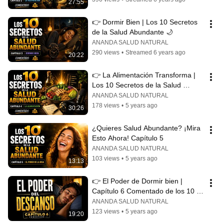
27:55
👉 Dormir Bien | Los 10 Secretos 
de la Salud Abundante 🌙
ANANDA SALUD NATURAL
290 views
•
Streamed 6 years ago
20:22
👉 La Alimentación Transforma | 
Los 10 Secretos de la Salud 
Abundante 🥗
ANANDA SALUD NATURAL
178 views
•
5 years ago
30:26
¿Quieres Salud Abundante? ¡Mira 
Esto Ahora! Capítulo 5
ANANDA SALUD NATURAL
103 views
•
5 years ago
13:13
👉 El Poder de Dormir bien | 
Capítulo 6 Comentado de los 10 
secretos
ANANDA SALUD NATURAL
123 views
•
5 years ago
19:20