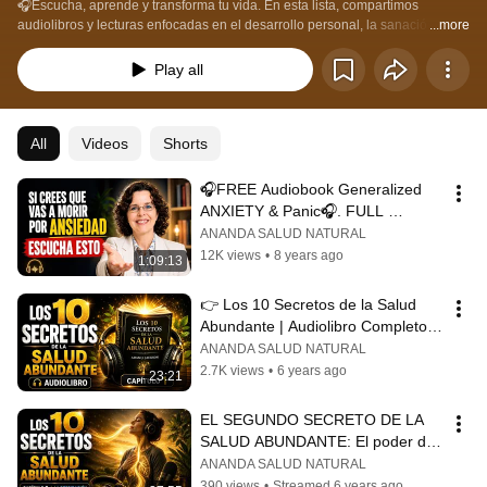
🎧Escucha, aprende y transforma tu vida. En esta lista, compartimos 
audiolibros y lecturas enfocadas en el desarrollo personal, la sanación 
...more
consciente y la salud natural. Un espacio diseñado para nutrir tu intelecto y 
fortalecer tu paz interior mientras profundizas en la medicina holística y el 
Play all
bienestar integral. 🌿
All
Videos
Shorts
🎧FREE Audiobook Generalized 
ANXIETY & Panic🎧. FULL 
SUMMARY
ANANDA SALUD NATURAL
12K views
•
8 years ago
1:09:13
👉 Los 10 Secretos de la Salud 
Abundante | Audiolibro Completo 
🌿
ANANDA SALUD NATURAL
2.7K views
•
6 years ago
23:21
EL SEGUNDO SECRETO DE LA 
SALUD ABUNDANTE: El poder de 
la respiración
ANANDA SALUD NATURAL
390 views
•
Streamed 6 years ago