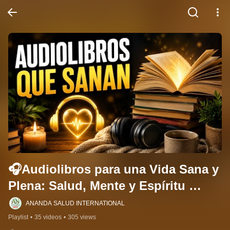
🎧Audiolibros para una Vida Sana y 
Plena: Salud, Mente y Espíritu 
(Natural Health Audiobooks) 📚
ANANDA SALUD INTERNATIONAL
Playlist
•
35 videos
•
305 views