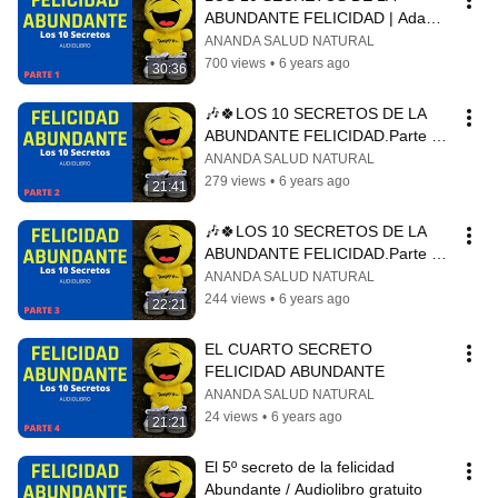
ABUNDANTE FELICIDAD | Adam 
J.Jackson🍀
ANANDA SALUD NATURAL
700 views
•
6 years ago
30:36
🎶🍀LOS 10 SECRETOS DE LA 
ABUNDANTE FELICIDAD.Parte 
2.🎶🍀
ANANDA SALUD NATURAL
279 views
•
6 years ago
21:41
🎶🍀LOS 10 SECRETOS DE LA 
ABUNDANTE FELICIDAD.Parte 
3.🎶🍀
ANANDA SALUD NATURAL
244 views
•
6 years ago
22:21
EL CUARTO SECRETO 
FELICIDAD ABUNDANTE
ANANDA SALUD NATURAL
24 views
•
6 years ago
21:21
El 5º secreto de la felicidad 
Abundante / Audiolibro gratuito